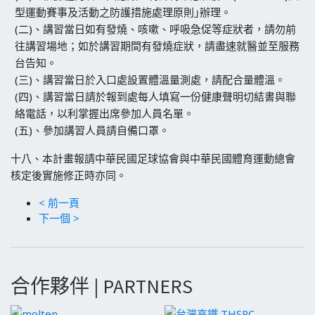
型運動賽事及活動之防護措施處理原則｣辦理。
(二)、講習當日如有發燒、咳嗽、呼吸急促等症狀者，請勿前
往講習場地；如於講習期間有發燒症狀，請盡速就醫並至服務
台告知。
(三)、講習當日於入口處設置體溫量測處，請配合量體溫。
(四)、講習當日請於報到處每人填寫一份健康聲明切結書與聯
絡電話，以利掌握出席參加人員名單。
(五)、參加講習人員請自備口罩。
十八、本計畫報請中華民國足球協會與中華民國體育運動總會
核定後實施修正時亦同。
< 前一頁
下一個 >
合作夥伴 | PARTNERS