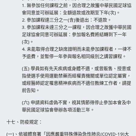
1. 無參加任何課程之前，因合理之故獲中華民國足球協
會同意並可辦延展：全額退款或改期至下年(次)。
2. 參加課程達三分之一(含)後退出：不退款。
3. 參加課程未達三分之一課程，因合理之故獲中華民國
足球協會同意可辦延展：參加報名費將結轉到下一年
(次)。
4. 未能取得合理之缺席證明而未能參加課程者，一律不
予退費，並暫停一年參與報名相同級別之講習課程。
(五) 學員如有先天疾病或身體不適，或曾販售、授意或
指使選手使用運動禁藥而經權責機關或單位認定屬實，
或經醫師認定罹患精神疾病而不適任教練工作者，請提
前告知。
(六) 申請資料虛偽不實，視其情節得停止參加本會及中
華民國足球協會舉辦各項活動三年。
十七、防疫規定：
(一)、依據體育署「因應嚴重特殊傳染急性肺炎(COVID-19)大