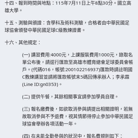
十四、報到時間與地點：115年7月11日上午8點30分。國立高
雄大學。
十五、測驗與頒證：含學科及術科測驗，合格者由中華民國足
球協會頒發中華民國足球C級教練證書。
十六、其他規定：
(一) 講習費用:4000元，上課服裝費用1000元，錄取名
單公布後，請逕行匯款至高雄市體育總會足球委員會帳
戶。(代碼016，帳號:200102216937)匯款時請註明國
C教練講習並請將匯款帳號末5碼回傳承辦人；李承霖
(Line ID:gn0353)。
(二) 提供午餐，其餘相關事宜請參加學員自理。
(三) 報名繳費後，如欲取消參與請提出相關證明，若無
故取消參與不予退費，視其情節得停止參加中華民國足
球協會舉辦各項活動一年。
(四) 在未能全勤參與的狀況中，報名費規則如下：