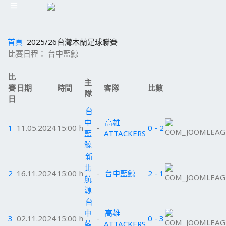
首頁
2025/26台灣木蘭足球聯賽
比賽日程： 台中藍鯨
比
主
賽
日期
時間
客隊
比數
隊
日
台
中
高雄
1
11.05.2024
15:00 h
-
0 - 2
藍
ATTACKERS
鯨
新
北
2
16.11.2024
15:00 h
-
台中藍鯨
2 - 1
航
源
台
中
高雄
3
02.11.2024
15:00 h
-
0 - 3
藍
ATTACKERS