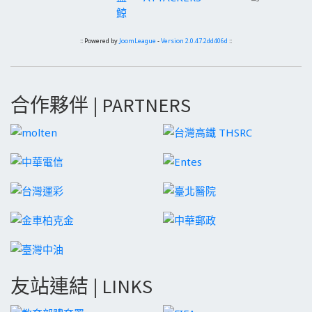
鯨
:: Powered by
JoomLeague
-
Version 2.0.47.2dd406d
::
合作夥伴 | PARTNERS
友站連結 | LINKS