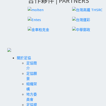
合作夥伴 | PARTNERS
關於足協
足協簡
介
足協願
景
組織架
構
地方委
員會
足協規