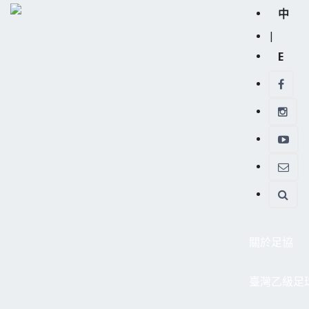
中
|
E
關於足協
臺灣乙級足