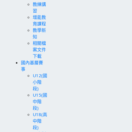
教練講
習
增能教
育課程
教學新
知
相關檔
案文件
下載
國內基層賽
事
U12(國
小階
段)
U15(國
中階
段)
U18(高
中階
段)