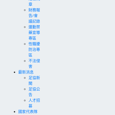
章
財務報
告/會
議記錄
運動禁
藥宣導
專區
性騷擾
防治專
區
不法侵
害
最新消息
足協新
聞
足協公
告
人才招
募
國家代表隊