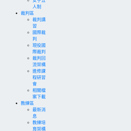
人制
裁判區
裁判講
習
國際裁
判
現役國
際裁判
裁判回
流架構
進修課
程研習
會
相關檔
案下載
教練區
最新消
息
教練培
育架構