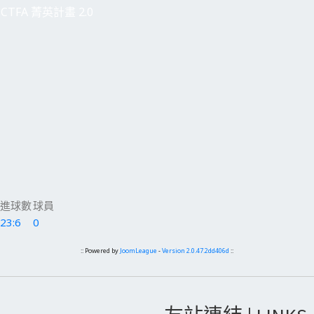
CTFA 菁英計畫 2.0
進球數
球員
23:6
0
:: Powered by
JoomLeague
-
Version 2.0.47.2dd406d
::