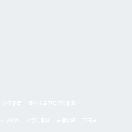
地區發展
臺灣企業甲級足球聯賽
制足球聯賽
足協行事曆
註冊系統
下載區