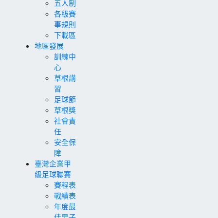
五人制
各級賽
事規則
下載區
地區發展
訓練中
心
草根講
習
足球節
草根獎
社會責
任
安全保
障
臺灣企業甲
級足球聯賽
賽程表
戰績表
年度最
佳男子