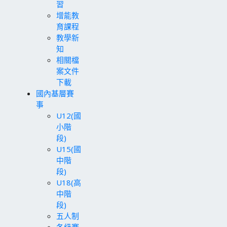
習
增能教
育課程
教學新
知
相關檔
案文件
下載
國內基層賽
事
U12(國
小階
段)
U15(國
中階
段)
U18(高
中階
段)
五人制
各級賽