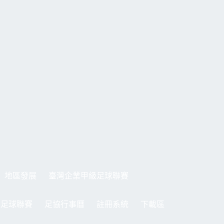
地區發展
臺灣企業甲級足球聯賽
制足球聯賽
足協行事曆
註冊系統
下載區