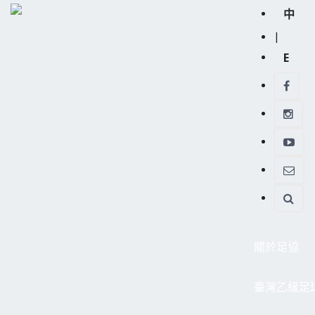
中
|
E
關於足協
臺灣乙級足