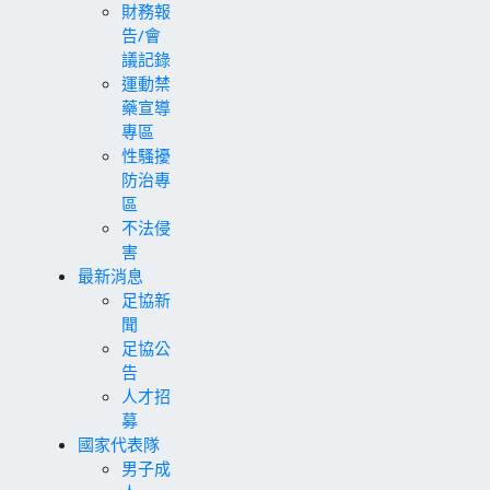
財務報
告/會
議記錄
運動禁
藥宣導
專區
性騷擾
防治專
區
不法侵
害
最新消息
足協新
聞
足協公
告
人才招
募
國家代表隊
男子成