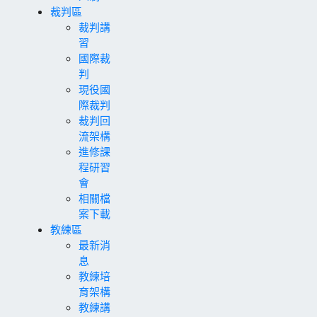
裁判區
裁判講
習
國際裁
判
現役國
際裁判
裁判回
流架構
進修課
程研習
會
相關檔
案下載
教練區
最新消
息
教練培
育架構
教練講