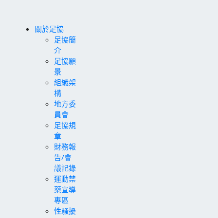
關於足協
足協簡
介
足協願
景
組織架
構
地方委
員會
足協規
章
財務報
告/會
議記錄
運動禁
藥宣導
專區
性騷擾