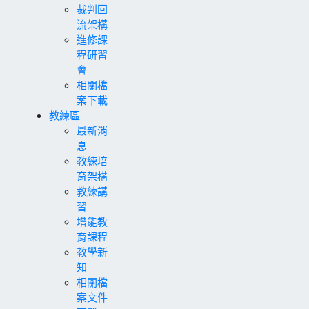
裁判回
流架構
進修課
程研習
會
相關檔
案下載
教練區
最新消
息
教練培
育架構
教練講
習
增能教
育課程
教學新
知
相關檔
案文件