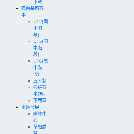
下載
國內基層賽
事
U12(國
小階
段)
U15(國
中階
段)
U18(高
中階
段)
五人制
各級賽
事規則
下載區
地區發展
訓練中
心
草根講
習