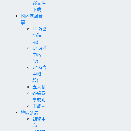
案文件
下載
國內基層賽
事
U12(國
小階
段)
U15(國
中階
段)
U18(高
中階
段)
五人制
各級賽
事規則
下載區
地區發展
訓練中
心