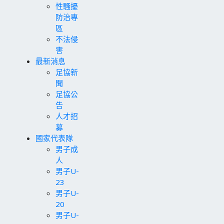
性騷擾
防治專
區
不法侵
害
最新消息
足協新
聞
足協公
告
人才招
募
國家代表隊
男子成
人
男子U-
23
男子U-
20
男子U-