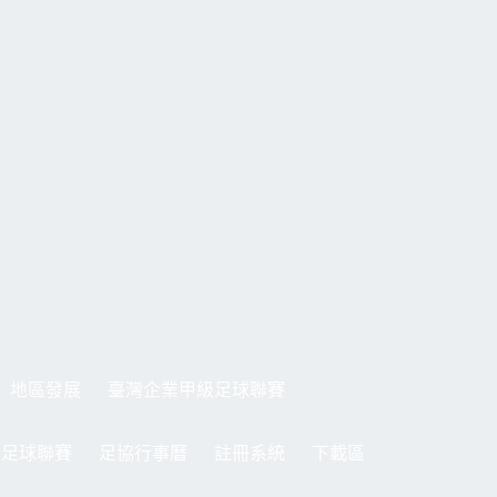
地區發展
臺灣企業甲級足球聯賽
制足球聯賽
足協行事曆
註冊系統
下載區