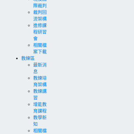
際裁判
裁判回
流架構
進修課
程研習
會
相關檔
案下載
教練區
最新消
息
教練培
育架構
教練講
習
增能教
育課程
教學新
知
相關檔