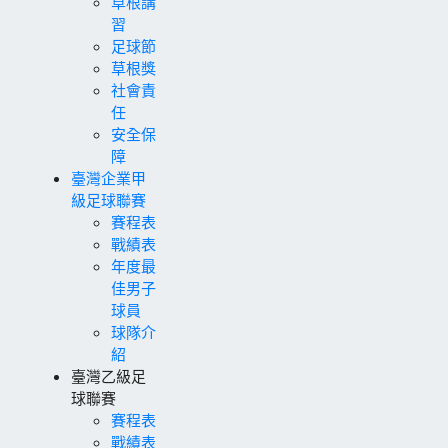
草根講
習
足球節
草根獎
社會責
任
安全保
障
臺灣企業甲
級足球聯賽
賽程表
戰績表
年度最
佳男子
球員
球隊介
紹
臺灣乙級足
球聯賽
賽程表
戰績表