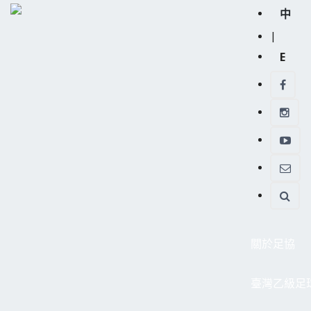
中
|
E
關於足協
臺灣乙級足