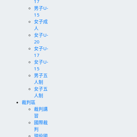
17
男子U-
15
女子成
人
女子U-
20
女子U-
17
女子U-
15
男子五
人制
女子五
人制
裁判區
裁判講
習
國際裁
判
現役國