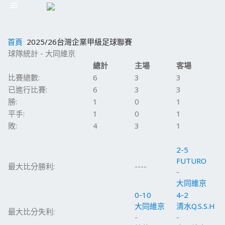
首頁
2025/26台灣企業甲級足球聯賽
球隊統計 - 大同維京
總計
主場
客場
比賽總數:
6
3
3
已進行比賽:
6
3
3
勝:
1
0
1
平手:
1
0
1
敗:
4
3
1
2-5
FUTURO
最大比分勝利:
----
-
大同維京
0-10
4-2
大同維京
清水Q.S.S.H
最大比分失利:
-
-