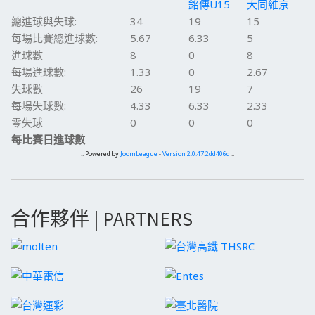
銘傳U15
大同維京
總進球與失球:
34
19
15
每場比賽總進球數:
5.67
6.33
5
進球數
8
0
8
每場進球數:
1.33
0
2.67
失球數
26
19
7
每場失球數:
4.33
6.33
2.33
零失球
0
0
0
每比賽日進球數
:: Powered by
JoomLeague
-
Version 2.0.47.2dd406d
::
合作夥伴 | PARTNERS