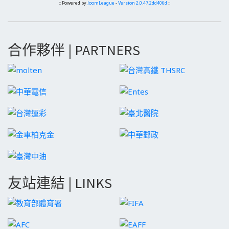
:: Powered by
JoomLeague
-
Version 2.0.47.2dd406d
::
合作夥伴 | PARTNERS
友站連結 | LINKS