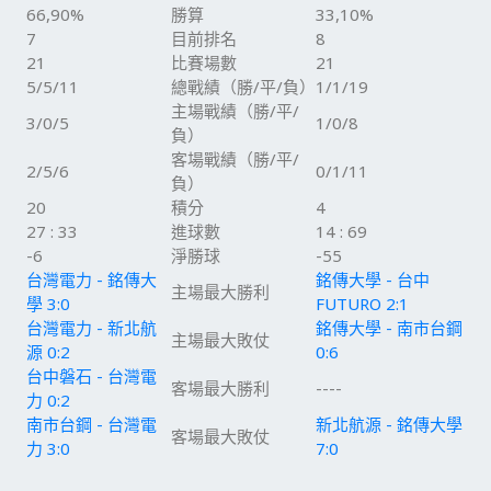
66,90%
勝算
33,10%
7
目前排名
8
21
比賽場數
21
5/5/11
總戰績（勝/平/負）
1/1/19
主場戰績（勝/平/
3/0/5
1/0/8
負）
客場戰績（勝/平/
2/5/6
0/1/11
負）
20
積分
4
27 : 33
進球數
14 : 69
-6
淨勝球
-55
台灣電力 - 銘傳大
銘傳大學 - 台中
主場最大勝利
學 3:0
FUTURO 2:1
台灣電力 - 新北航
銘傳大學 - 南市台鋼
主場最大敗仗
源 0:2
0:6
台中磐石 - 台灣電
客場最大勝利
----
力 0:2
南市台鋼 - 台灣電
新北航源 - 銘傳大學
客場最大敗仗
力 3:0
7:0