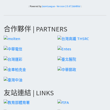
:: Powered by
JoomLeague
-
Version 2.0.47.2dd406d
::
合作夥伴 | PARTNERS
友站連結 | LINKS