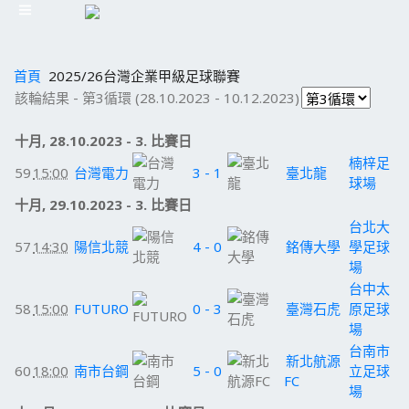
首頁
2025/26台灣企業甲級足球聯賽
該輪結果 - 第3循環 (28.10.2023 - 10.12.2023)
十月, 28.10.2023 - 3. 比賽日
楠梓足
59
15:00
台灣電力
3 - 1
臺北龍
球場
十月, 29.10.2023 - 3. 比賽日
台北大
57
14:30
陽信北競
4 - 0
銘傳大學
學足球
場
台中太
58
15:00
FUTURO
0 - 3
臺灣石虎
原足球
場
台南市
新北航源
60
18:00
南市台鋼
5 - 0
立足球
FC
場