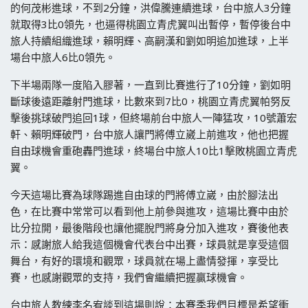
的何茂彬進球，不到2分鐘，洪偉騰連續進球，台中旅人3分鐘
就取得3比0領先，也逼得桃園立青虎翼叫出暫停，暫停後台中
旅人持續組織進球，賴明輝、高嗣漢和劉如明追加進球，上半
場台中旅人6比0領先。
下半場兩隊一度陷入膠著，一直到比賽進行了10分鐘，劉如明
斷球後遠距離射門進球，比數來到7比0，桃園立青虎翼帕努反
擊後挑球破門追回1球，但終場前台中旅人一陣猛攻，10號蕭宏
軒、賴明輝破門，台中旅人讓門將傅立崴上前進攻，他也把握
自由球機會重砲轟門進球，終場台中旅人10比1擊敗桃園立青虎
翼。
今天這場比賽為球隊踢進自由球的門將傅立崴，由於腳法出
色，在比賽中常常可以看到他上前參與進攻，這場比賽中由於
比分拉開，最後階段也讓他擺脫門將身分加入進攻，賽後他表
示：感謝旅人給我這個機會代表台中出賽，球員就是享受這個
舞台，有好的環境和觀眾，球員就在場上盡情發揮，享受比
賽，也感謝觀眾的支持，我們會繼續把握贏球機會。
台中旅人教練李名宥談到這場則說：本賽季我們目標是希望衝