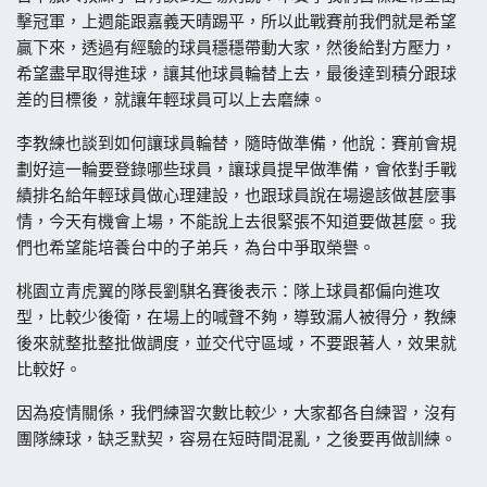
擊冠軍，上週能跟嘉義天晴踢平，所以此戰賽前我們就是希望
贏下來，透過有經驗的球員穩穩帶動大家，然後給對方壓力，
希望盡早取得進球，讓其他球員輪替上去，最後達到積分跟球
差的目標後，就讓年輕球員可以上去磨練。
李教練也談到如何讓球員輪替，隨時做準備，他說：賽前會規
劃好這一輪要登錄哪些球員，讓球員提早做準備，會依對手戰
績排名給年輕球員做心理建設，也跟球員說在場邊該做甚麼事
情，今天有機會上場，不能說上去很緊張不知道要做甚麼。我
們也希望能培養台中的子弟兵，為台中爭取榮譽。
桃園立青虎翼的隊長劉騏名賽後表示：隊上球員都偏向進攻
型，比較少後衛，在場上的喊聲不夠，導致漏人被得分，教練
後來就整批整批做調度，並交代守區域，不要跟著人，效果就
比較好。
因為疫情關係，我們練習次數比較少，大家都各自練習，沒有
團隊練球，缺乏默契，容易在短時間混亂，之後要再做訓練。