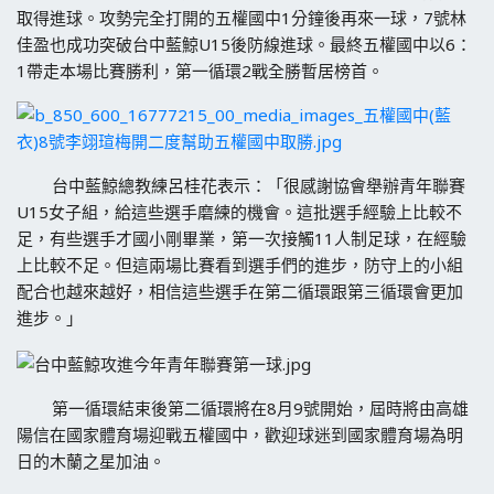
取得進球。攻勢完全打開的五權國中1分鐘後再來一球，7號林
佳盈
也成功突破台中藍鯨U15後防線進球。最終五權國中以6：
1帶走
本場比賽勝利，第一循環2戰全勝暫居榜首。
台中藍鯨總教練呂桂花表示：「很感謝協會舉辦青年聯賽
U15女子
組，給這些選手磨練的機會。這批選手經驗上比較不
足，
有些選手才國小剛畢業，第一次接觸11人制足球，
在經驗
上比較不足。但這兩場比賽看到選手們的進步，
防守上的小組
配合也越來越好，
相信這些選手在第二循環跟第三循環會更加
進步。」
第一循環結束後第二循環將在8月9號開始，
屆時將由高雄
陽信在國家體育場迎戰五權國中，
歡迎球迷到國家體育場為明
日的木蘭之星加油。