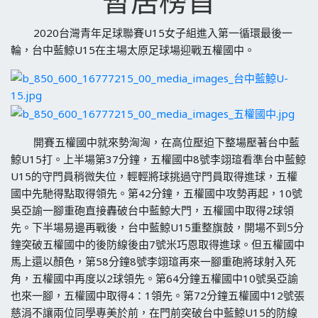
暫居榜首
2020台灣青年足球聯賽U15女子組進入第一循環最後一
輪，
台中藍鯨U15在主場太原足球場迎戰五權國中。
開賽五權國中就來勢洶洶，在高位壓迫下整場壓著台中藍
鯨U15打
。上半場第37分鐘，五權國中8號李翊瑄看準台中藍鯨
U15的守
門員稍微失位，輕輕將球挑過守門員取得進球，
五權
國中先馳得點取得領先。第42分鐘，五權國中攻勢再起，10
號
吳亞諭一腳重砲直接轟破台中藍鯨大門，五權國中取得2球領
先。
下半場易邊再戰後，台中藍鯨U15重整旗鼓，開場不到5分
鐘突破
五權國中的後防線後由7號米巧恩取得進球。
但五權國中
馬上還以顏色，第58分鐘8號李翊瑄再來一腳重砲將球
射入死
角，五權國中再度以2球領先。第64分鐘五權國中10號吳
亞諭
也來一腳，五權國中取得4：1領先。第72分鐘五權國中12
號張
慈涓不讓兩位同學專美於前，在門前突破台中藍鯨U15的防線