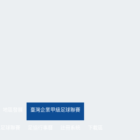
地區發展
臺灣企業甲級足球聯賽
制足球聯賽
足協行事曆
註冊系統
下載區