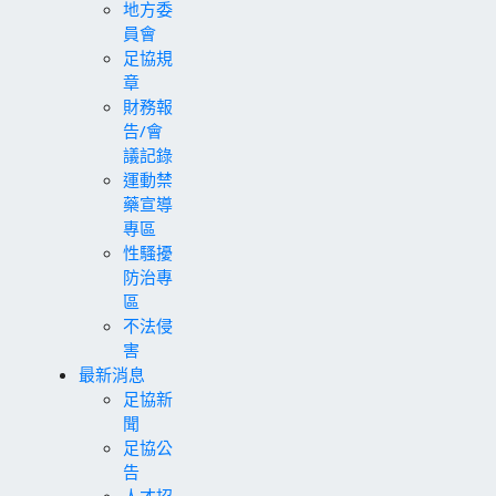
地方委
員會
足協規
章
財務報
告/會
議記錄
運動禁
藥宣導
專區
性騷擾
防治專
區
不法侵
害
最新消息
足協新
聞
足協公
告