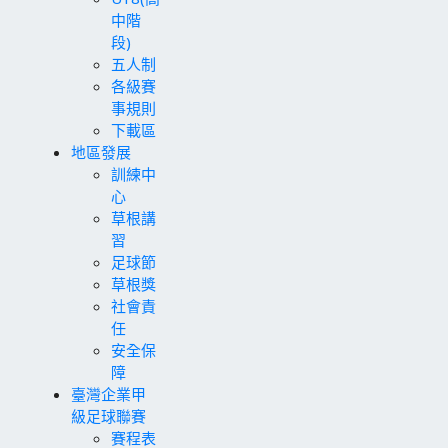
中階
段)
五人制
各級賽
事規則
下載區
地區發展
訓練中
心
草根講
習
足球節
草根獎
社會責
任
安全保
障
臺灣企業甲
級足球聯賽
賽程表