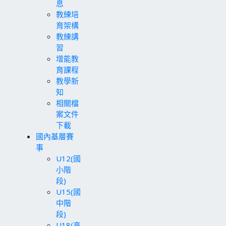
息
教練培
育架構
教練講
習
增能教
育課程
教學新
知
相關檔
案文件
下載
國內基層賽
事
U12(國
小階
段)
U15(國
中階
段)
U18(高