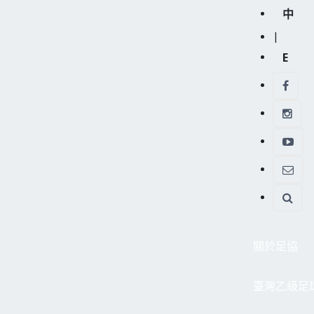
中
|
E
關於足協
臺灣乙級足