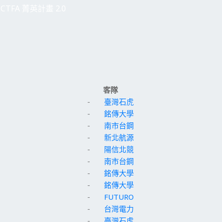
CTFA 菁英計畫 2.0
客隊
-
臺灣石虎
-
銘傳大學
-
南市台鋼
-
新北航源
-
陽信北競
-
南市台鋼
-
銘傳大學
-
銘傳大學
-
FUTURO
-
台灣電力
-
臺灣石虎