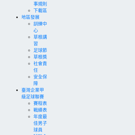
事規則
下載區
地區發展
訓練中
心
草根講
習
足球節
草根獎
社會責
任
安全保
障
臺灣企業甲
級足球聯賽
賽程表
戰績表
年度最
佳男子
球員