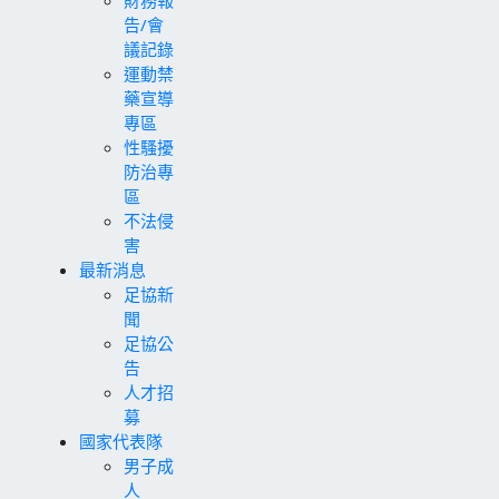
告/會
議記錄
運動禁
藥宣導
專區
性騷擾
防治專
區
不法侵
害
最新消息
足協新
聞
足協公
告
人才招
募
國家代表隊
男子成
人