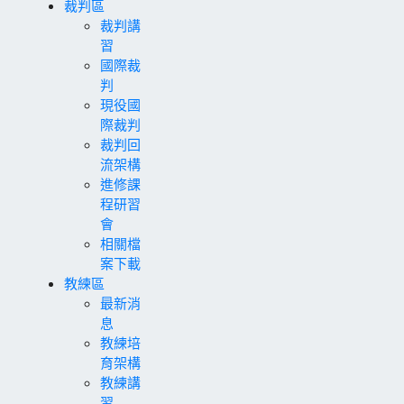
裁判區
裁判講
習
國際裁
判
現役國
際裁判
裁判回
流架構
進修課
程研習
會
相關檔
案下載
教練區
最新消
息
教練培
育架構
教練講
習