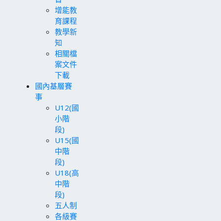
增能教
育課程
教學新
知
相關檔
案文件
下載
國內基層賽
事
U12(國
小階
段)
U15(國
中階
段)
U18(高
中階
段)
五人制
各級賽