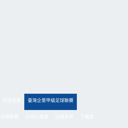
地區發展
臺灣企業甲級足球聯賽
制足球聯賽
足協行事曆
註冊系統
下載區