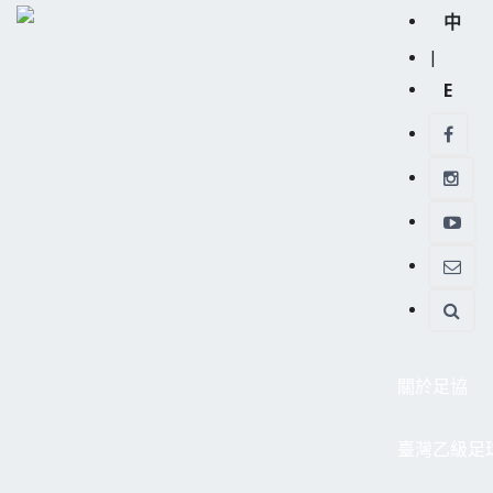
中
|
E
關於足協
臺灣乙級足