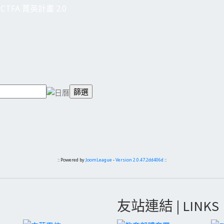
CTFA 菁英計畫 2.0
:: Powered by
JoomLeague
-
Version 2.0.47.2dd406d
::
友站連結 | LINKS