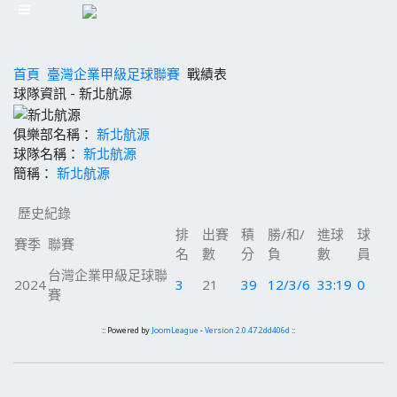
首頁
臺灣企業甲級足球聯賽
戰績表
球隊資訊 - 新北航源
俱樂部名稱：
新北航源
球隊名稱：
新北航源
簡稱：
新北航源
歷史紀錄
排
出賽
積
勝/和/
進球
球
賽季
聯賽
名
數
分
負
數
員
台灣企業甲級足球聯
2024
3
21
39
12/3/6
33:19
0
賽
:: Powered by
JoomLeague
-
Version 2.0.47.2dd406d
::