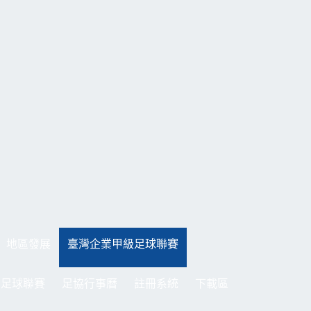
地區發展
臺灣企業甲級足球聯賽
制足球聯賽
足協行事曆
註冊系統
下載區