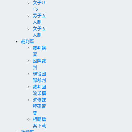
女子U-
15
男子五
人制
女子五
人制
裁判區
裁判講
習
國際裁
判
現役國
際裁判
裁判回
流架構
進修課
程研習
會
相關檔
案下載
教練區