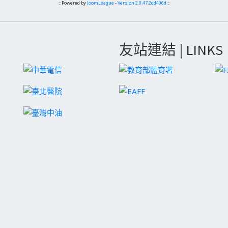
:: Powered by
JoomLeague
-
Version 2.0.47.2dd406d
::
友站連結 | LINKS