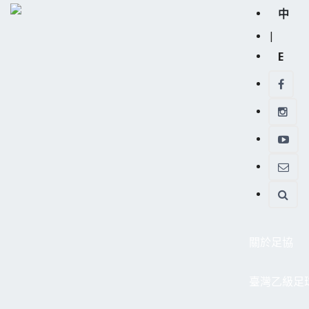
中
|
E
關於足協
臺灣乙級足