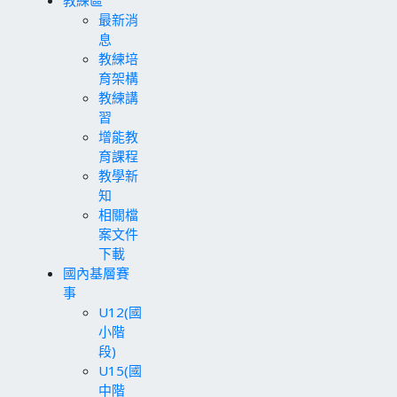
最新消
息
教練培
育架構
教練講
習
增能教
育課程
教學新
知
相關檔
案文件
下載
國內基層賽
事
U12(國
小階
段)
U15(國
中階