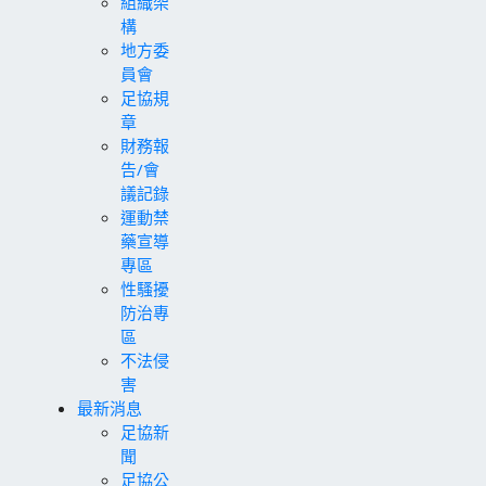
組織架
構
地方委
員會
足協規
章
財務報
告/會
議記錄
運動禁
藥宣導
專區
性騷擾
防治專
區
不法侵
害
最新消息
足協新
聞
足協公