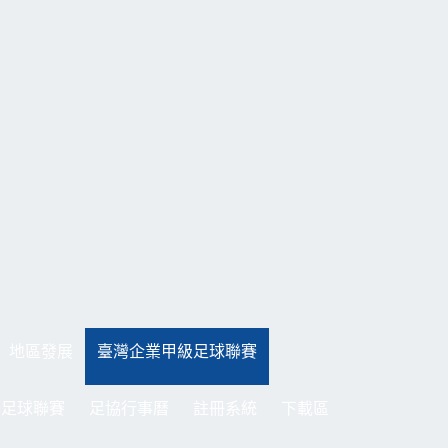
地區發展
臺灣企業甲級足球聯賽
制足球聯賽
足協行事曆
註冊系統
下載區