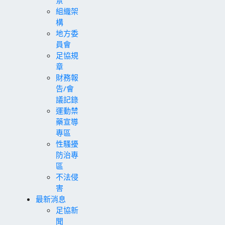
組織架
構
地方委
員會
足協規
章
財務報
告/會
議記錄
運動禁
藥宣導
專區
性騷擾
防治專
區
不法侵
害
最新消息
足協新
聞