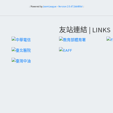
:: Powered by
JoomLeague
-
Version 2.0.47.2dd406d
::
友站連結 | LINKS