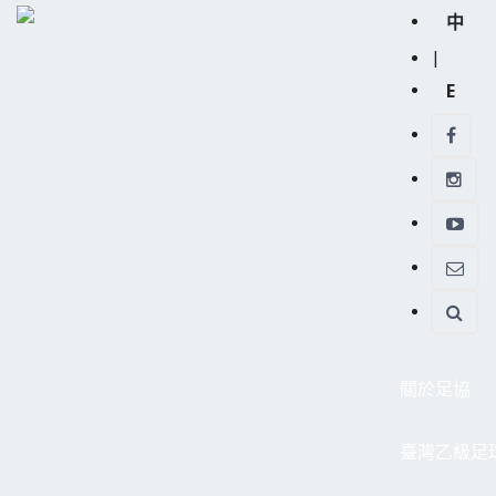
中
|
E
關於足協
臺灣乙級足