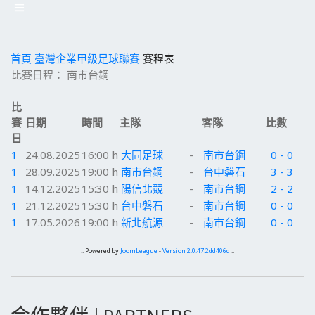
首頁
臺灣企業甲級足球聯賽
賽程表
比賽日程： 南市台鋼
比
賽
日期
時間
主隊
客隊
比數
日
1
24.08.2025
16:00 h
大同足球
-
南市台鋼
0 - 0
1
28.09.2025
19:00 h
南市台鋼
-
台中磐石
3 - 3
1
14.12.2025
15:30 h
陽信北競
-
南市台鋼
2 - 2
1
21.12.2025
15:30 h
台中磐石
-
南市台鋼
0 - 0
1
17.05.2026
19:00 h
新北航源
-
南市台鋼
0 - 0
:: Powered by
JoomLeague
-
Version 2.0.47.2dd406d
::