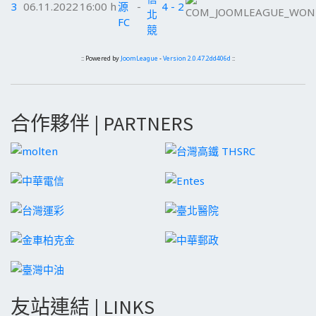
3
06.11.2022
16:00 h
源
-
4 - 2
北
FC
競
:: Powered by
JoomLeague
-
Version 2.0.47.2dd406d
::
合作夥伴 | PARTNERS
友站連結 | LINKS