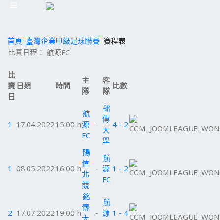
首頁
臺灣企業甲級足球聯賽
賽程表
比賽日程： 航源FC
比
主
客
賽
日期
時間
比數
隊
隊
日
銘
航
傳
1
17.04.2022
15:00 h
源
-
4 - 2
大
FC
學
陽
航
信
1
08.05.2022
16:00 h
-
源
1 - 2
北
FC
競
銘
航
傳
2
17.07.2022
19:00 h
-
源
1 - 4
大