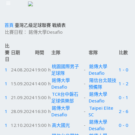
首頁
臺灣乙級足球聯賽
戰績表
比賽日程： 銘傳大學Desafio
比
賽
日期
時間
主隊
客隊
比數
日
桃園國際男子
銘傳大學
1
24.08.2024
19:00 h
-
1 - 0
足球隊
Desafio
銘傳大學
陽信台北競技
1
15.09.2024
14:00 h
-
1 - 2
Desafio
預備隊
TCR台中磐石
銘傳大學
1
21.09.2024
15:00 h
-
0 - 1
足球俱樂部
Desafio
銘傳大學
Taipei Elite
1
28.09.2024
16:30 h
-
2 - 6
Desafio
SC
銘傳大學
1
12.10.2024
15:00 h
高大國光
-
0 - 0
Desafio