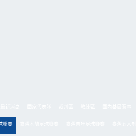
最新消息
國家代表隊
裁判區
教練區
國內基層賽事
球聯賽
臺灣木蘭足球聯賽
臺灣青年足球聯賽
臺灣五人