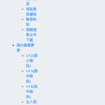
習
增能教
育課程
教學新
知
相關檔
案文件
下載
國內基層賽
事
U12(國
小階
段)
U15(國
中階
段)
U18(高
中階
段)
五人制