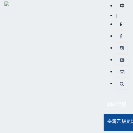
中
|
E
關於足協
臺灣乙級足