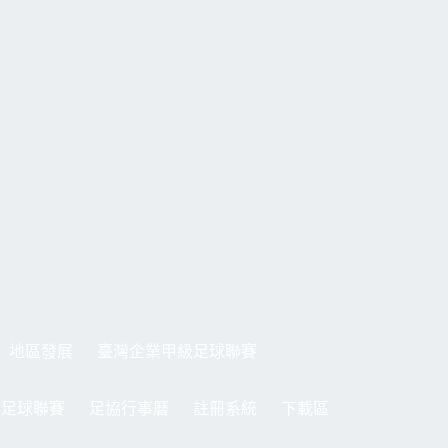
地區發展
臺灣企業甲級足球聯賽
制足球聯賽
足協行事曆
註冊系統
下載區