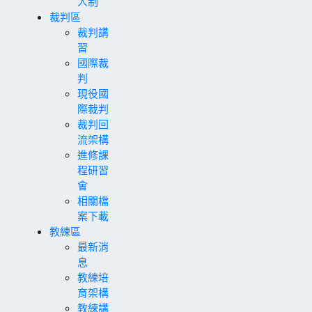
人制
裁判區
裁判講
習
國際裁
判
現役國
際裁判
裁判回
流架構
進修課
程研習
會
相關檔
案下載
教練區
最新消
息
教練培
育架構
教練講