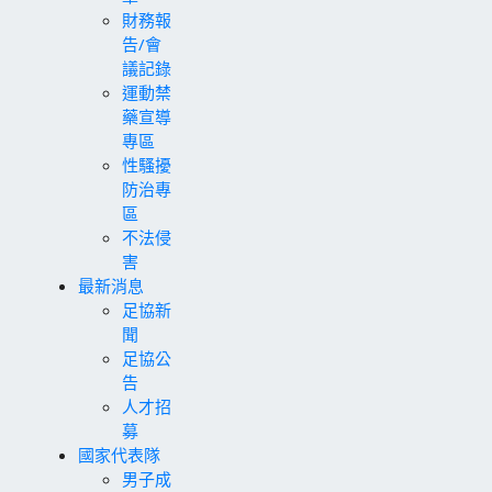
財務報
告/會
議記錄
運動禁
藥宣導
專區
性騷擾
防治專
區
不法侵
害
最新消息
足協新
聞
足協公
告
人才招
募
國家代表隊
男子成