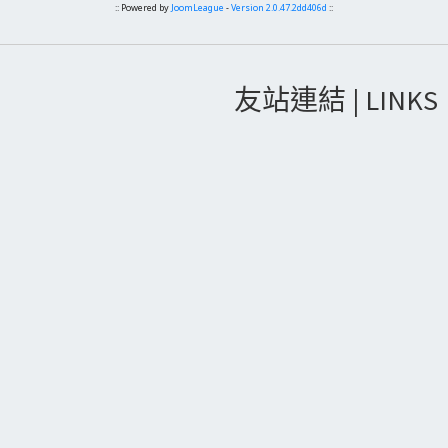
:: Powered by
JoomLeague
-
Version 2.0.47.2dd406d
::
友站連結 | LINKS