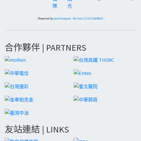
隊
光
:: Powered by
JoomLeague
-
Version 2.0.47.2dd406d
::
合作夥伴 | PARTNERS
友站連結 | LINKS