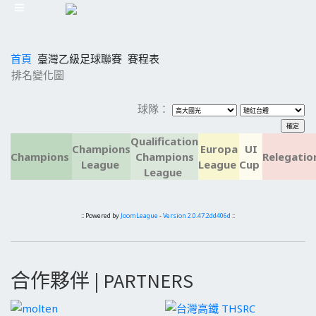
首頁
臺灣乙級足球聯賽
賽程表
排名變化圖
球隊：
Qualification
Champions
Europa
UI
Champions
Champions
Relegatio
League
League
Cup
League
:: Powered by
JoomLeague
-
Version 2.0.47.2dd406d
::
合作夥伴 | PARTNERS