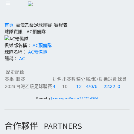
首頁
臺灣乙級足球聯賽
賽程表
球隊資訊 - AC預備隊
俱樂部名稱：
AC預備隊
球隊名稱：
AC預備隊
簡稱：
AC
歷史紀錄
賽季
聯賽
排名
出賽數
積分
勝/和/負
進球數
球員
2023
台灣乙級足球聯賽
4
10
12
4/0/6
22:22
0
:: Powered by
JoomLeague
-
Version 2.0.47.2dd406d
::
合作夥伴 | PARTNERS