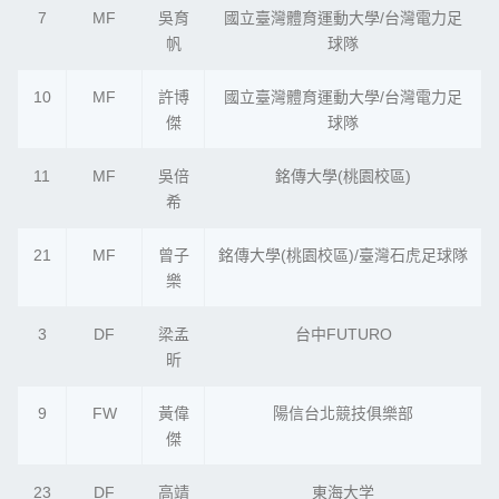
7
MF
吳育
國立臺灣體育運動大學/台灣電力足
帆
球隊
10
MF
許博
國立臺灣體育運動大學/台灣電力足
傑
球隊
11
MF
吳倍
銘傳大學(桃園校區)
希
21
MF
曾子
銘傳大學(桃園校區)/臺灣石虎足球隊
樂
3
DF
梁孟
台中FUTURO
昕
9
FW
黃偉
陽信台北競技俱樂部
傑
23
DF
高靖
東海大学