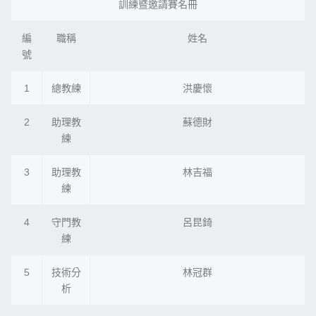
訓練暨邀請賽名冊
編
職稱
姓名
號
1
總教練
洪慶懷
2
助理教
蘇德財
練
3
助理教
林吉福
練
4
守門教
呂昆錡
練
5
技術分
林冠群
析