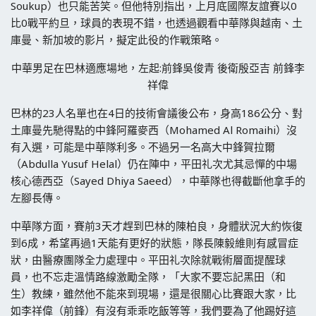
Soukup）也只能苦笑。但他特別指出，上月底國際友誼賽以0
比0戰平約旦，球員的表現不錯，也透過觀看中華隊與越南、土
庫曼、新加坡的影片，擬定此役的作戰策略。
中華男足在巴林適應場地，左起:前鋒吳俊青 後衛殷亞吉 前鋒李
祥偉
巴林的23人名單也在4日的技術會議後公布，身高186公分、對
土庫曼先馳得點的中鋒阿羅麥西（Mohamed Al Romaihi）沒
有入選，可能是中華隊利多。不過另一名高大中鋒賀拉爾
（Abdulla Yusuf Helal）仍在陣中，平田礼次尤其忌憚的中場
核心德西亞（Sayed Dhiya Saeed），中華隊也得截斷他拿手的
左腳長傳。
中華隊方面，賽前3天才趕到巴林的陳柏良，身體狀況大約恢復
到6成，希望再過1天能有更好的狀態，隊長陳毅維則有感冒症
狀，由醫療團隊全力處理中。平田礼次除就戰術層面提醒球
員，也不忘走溫情路線激勵全隊，「大家不要忘記黑田（和
生）教練，雖然他不能來到現場，還是很關心比賽跟大家，比
如李祥偉（前鋒）有沒有乖乖吃飯等等，我們要為了他踢好這