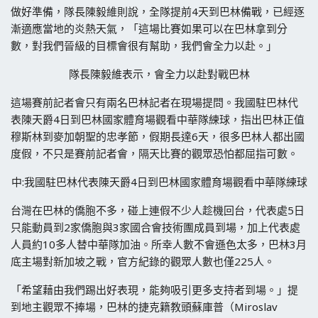
做好準備，隊長陳毅維則說，全隊提前4天到巴林備戰，已經逐
漸適應當地的炎熱天氣，「這場比賽如果可以在巴林拿到分
數，對我們晉級的目標會很有幫助，我們會全力以赴。」
隊長陳毅維表示，會全力以赴對戰巴林
這場賽前記者會只有兩名巴林記者在現場提問。我國駐巴林代
表陳天爵4日到巴林國家體育場觀看中華隊練球，指出巴林正值
穆斯林到麥加朝聖的忠孝節，假期長達6天，很多巴林人都出國
度假，不只是賽前記者會，隔天比賽的觀眾恐怕都屈指可數。
中:我國駐巴林代表陳天爵4日到巴林國家體育場觀看中華隊練球
台灣在巴林的僑胞不多，碰上連假不少人趁機回台，代表處5日
只能動員到2家僑胞與3家國合會技術團成員到場，加上代表處
人員約10多人替中華隊加油。所幸人數不會遜色太多，巴林3月
底主場對新加坡之戰，官方紀錄的觀眾人數也僅225人。
「希望藉由我們踢出好表現，能夠吸引更多支持者到場。」提
到地主觀眾不捧場，巴林的捷克籍教頭蘇庫普（Miroslav