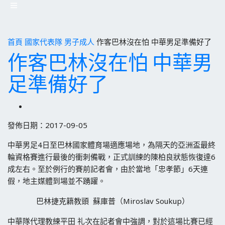
首頁
國家代表隊
男子成人
作客巴林沒在怕 中華男足準備好了
作客巴林沒在怕 中華男
足準備好了
發佈日期：2017-09-05
中華男足4日至巴林國家體育場適應場地，為隔天的亞洲盃最終
輪資格賽進行最後的衝刺備戰，正式訓練的陳柏良狀態恢復達6
成左右。至於例行的賽前記者會，由於當地「忠孝節」6天連
假，地主媒體到場並不踴躍。
巴林捷克籍教頭 蘇庫普（Miroslav Soukup）
中華隊代理教練平田 礼次在記者會中強調，對於這場比賽已經