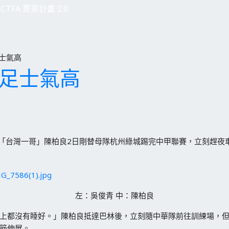
CTFA 菁英計畫 2.0
士氣高
男足士氣高
，「台灣一哥」陳柏良2日剛替母隊杭州綠城踢完中甲聯賽，立刻趕夜
左：吳俊青 中：陳柏良
上都沒有睡好。」陳柏良抵達巴林後，立刻隨中華隊前往訓練場，
筋伸展。