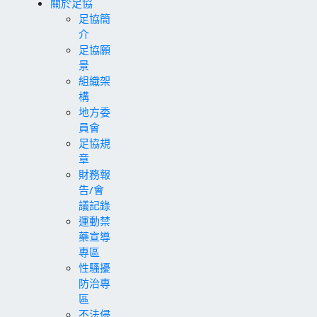
關於足協
足協簡
介
足協願
景
組織架
構
地方委
員會
足協規
章
財務報
告/會
議記錄
運動禁
藥宣導
專區
性騷擾
防治專
區
不法侵