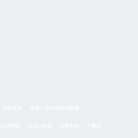
地區發展
臺灣企業甲級足球聯賽
制足球聯賽
足協行事曆
註冊系統
下載區