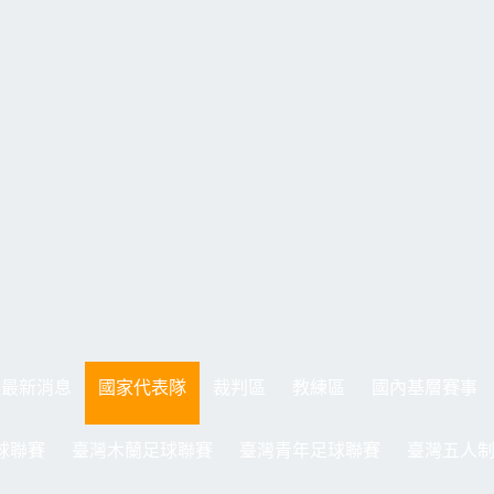
最新消息
國家代表隊
裁判區
教練區
國內基層賽事
球聯賽
臺灣木蘭足球聯賽
臺灣青年足球聯賽
臺灣五人