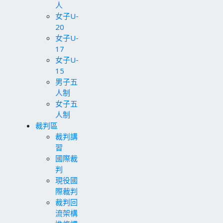
人
女子U-
20
女子U-
17
女子U-
15
男子五
人制
女子五
人制
裁判區
裁判講
習
國際裁
判
現役國
際裁判
裁判回
流架構