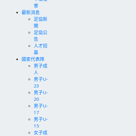
害
最新消息
足協新
聞
足協公
告
人才招
募
國家代表隊
男子成
人
男子U-
23
男子U-
20
男子U-
17
男子U-
15
女子成