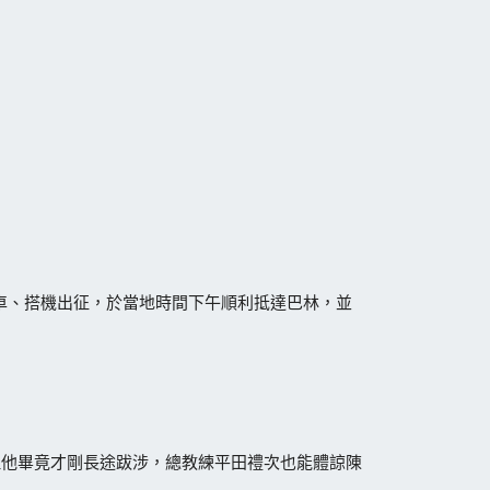
車、搭機出征，於當地時間下午順利抵達巴林，並
但他畢竟才剛長途跋涉，總教練平田禮次也能體諒陳