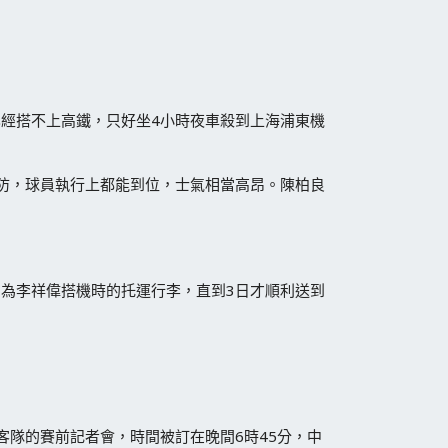
經搭不上高鐵，只好坐4小時夜車殺到上海浦東機
防，球員執行上都能到位，士氣相當高昂。陳柏良
為李祥偉搭機時的托運行李，直到3日才順利送到
隊的賽前記者會，時間被訂在晚間6時45分，中