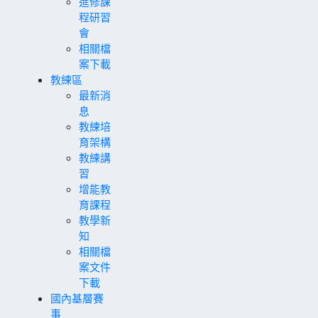
進修課
程研習
會
相關檔
案下載
教練區
最新消
息
教練培
育架構
教練講
習
增能教
育課程
教學新
知
相關檔
案文件
下載
國內基層賽
事