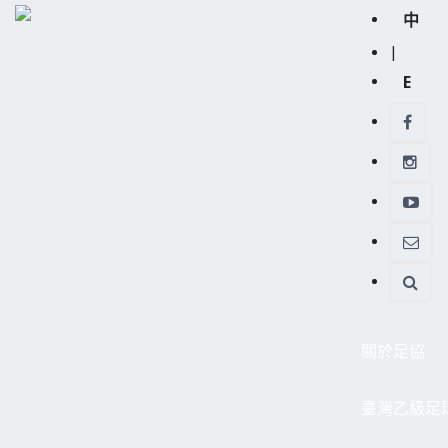
中
|
E
關於足協
臺灣乙級足