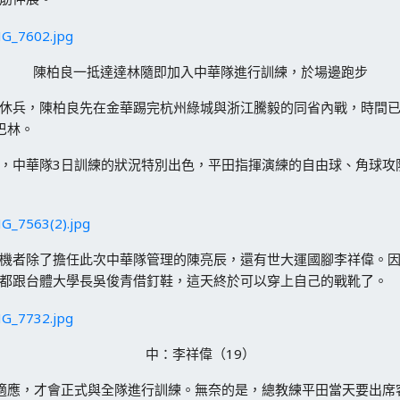
陳柏良一抵達達林隨即加入中華隊進行訓練，於場邊跑步
休兵，陳柏良先在金華踢完杭州綠城與浙江騰毅的同省內戰，時間已
巴林。
，中華隊3日訓練的狀況特別出色，平田指揮演練的自由球、角球攻
機者除了擔任此次中華隊管理的陳亮辰，還有世大運國腳李祥偉。因
都跟台體大學長吳俊青借釘鞋，這天終於可以穿上自己的戰靴了。
中：李祥偉（19）
適應，才會正式與全隊進行訓練。無奈的是，總教練平田當天要出席客