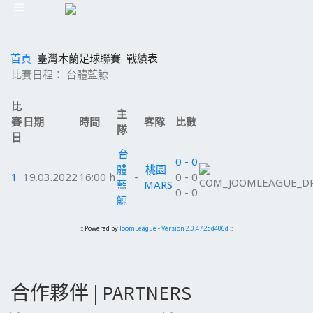
首頁
臺灣木蘭足球聯賽
戰績表
比賽日程： 台體藍鯨
比
主
賽
日期
時間
客隊
比數
隊
日
台
0 - 0
體
桃園
1
19.03.2022
16:00 h
-
0 - 0
藍
MARS
0 - 0
鯨
:: Powered by
JoomLeague
-
Version 2.0.47.2dd406d
::
合作夥伴 | PARTNERS