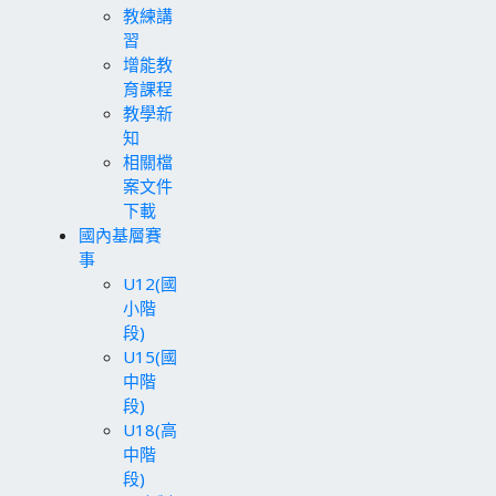
教練講
習
增能教
育課程
教學新
知
相關檔
案文件
下載
國內基層賽
事
U12(國
小階
段)
U15(國
中階
段)
U18(高
中階
段)