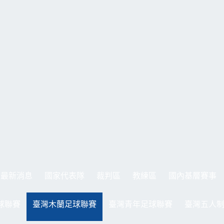
最新消息
國家代表隊
裁判區
教練區
國內基層賽事
球聯賽
臺灣木蘭足球聯賽
臺灣青年足球聯賽
臺灣五人