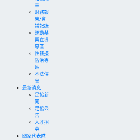
章
財務報
告/會
議記錄
運動禁
藥宣導
專區
性騷擾
防治專
區
不法侵
害
最新消息
足協新
聞
足協公
告
人才招
募
國家代表隊