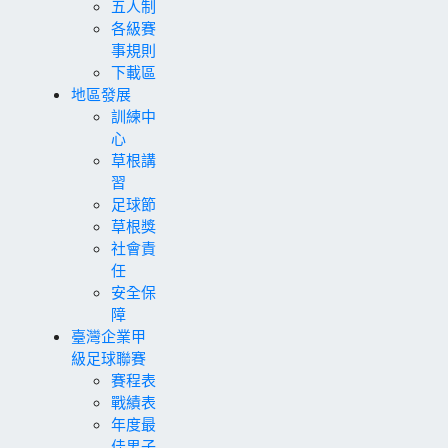
五人制
各級賽
事規則
下載區
地區發展
訓練中
心
草根講
習
足球節
草根獎
社會責
任
安全保
障
臺灣企業甲
級足球聯賽
賽程表
戰績表
年度最
佳男子