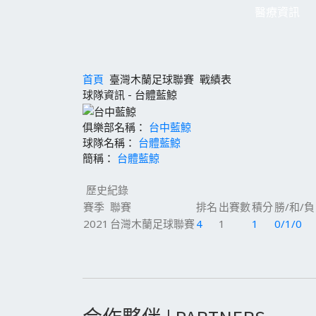
醫療資訊
首頁
臺灣木蘭足球聯賽
戰績表
球隊資訊 - 台體藍鯨
俱樂部名稱：
台中藍鯨
球隊名稱：
台體藍鯨
簡稱：
台體藍鯨
歷史紀錄
賽季
聯賽
排名
出賽數
積分
勝/和/負
2021
台灣木蘭足球聯賽
4
1
1
0/1/0