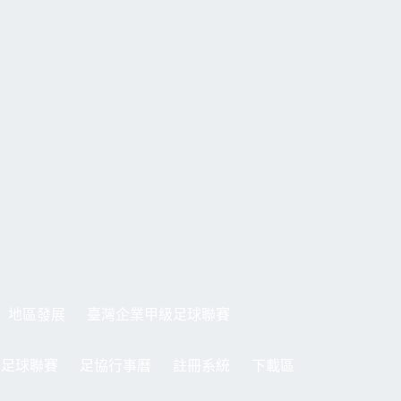
地區發展
臺灣企業甲級足球聯賽
制足球聯賽
足協行事曆
註冊系統
下載區