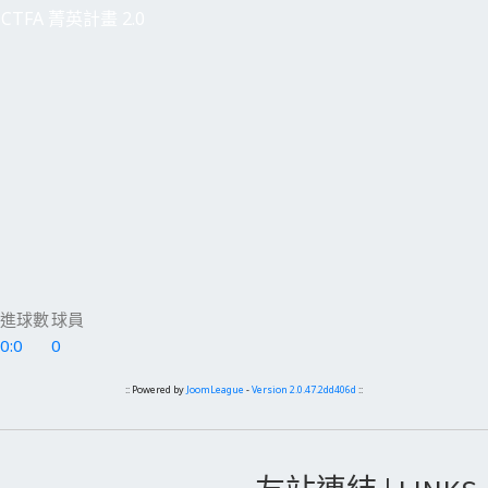
CTFA 菁英計畫 2.0
進球數
球員
0:0
0
:: Powered by
JoomLeague
-
Version 2.0.47.2dd406d
::