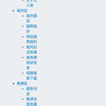
人制
裁判區
裁判講
習
國際裁
判
現役國
際裁判
裁判回
流架構
進修課
程研習
會
相關檔
案下載
教練區
最新消
息
教練培
育架構