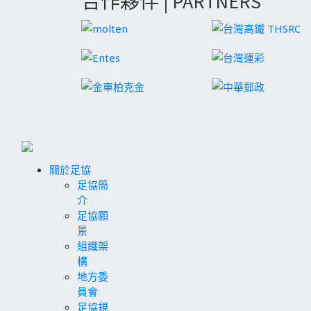
合作夥伴 | PARTNERS
關於足協
足協簡
介
足協願
景
組織架
構
地方委
員會
足協規