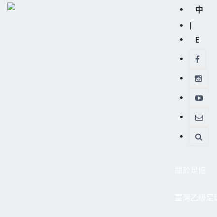
中
|
E
關於足協
臺灣乙級足