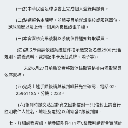
(一)於中華民國足球協會上完成個人登錄與繳費。
(二)點選報名本課程，並填妥目前就讀學校或服務單位、
足球簡歷以及上傳一個月內良民證電子檔。
(三)本會審核完畢後將以系統信件通知錄取學員。
(四)錄取學員請依照系統信件指示繳交報名費2500元(含
規則、講義資料、裁判記事卡及紅黃牌、哨子等)，
未於6月27日前繳交者將取消錄取資格並由備取學員
依序遞補。
(五)完成上述手續後請與裁判組莊先生確認，電話:02-
25961185，分機：223。
(六)報到時繳交貼足郵資之回郵信封一只(信封上請自行
註明收件人姓名、地址及電話)以利寄發C級裁判證。
七、詳細課程資訊，請參閱附件111年C級裁判講習會實施計