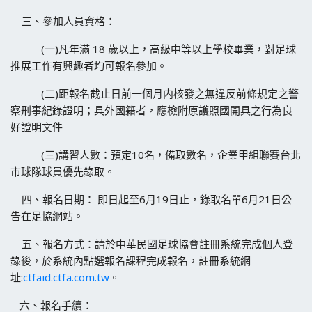
三、參加人員資格：
(一)凡年滿 18 歲以上，高級中等以上學校畢業，對足球
推展工作有興趣者均可報名參加。
(二)距報名截止日前一個月内核發之無違反前條規定之警
察刑事紀錄證明；具外國籍者，應檢附原護照國開具之行為良
好證明文件
(三)講習人數：預定10名，備取數名，企業甲組聯賽台北
市球隊球員優先錄取。
四、報名日期： 即日起至6月19日止，錄取名單6月21日公
告在足協網站。
五、報名方式：請於中華民國足球協會註冊系統完成個人登
錄後，於系統內點選報名課程完成報名，註冊系統網
址:
ctfaid.ctfa.com.tw
。
六、報名手續：