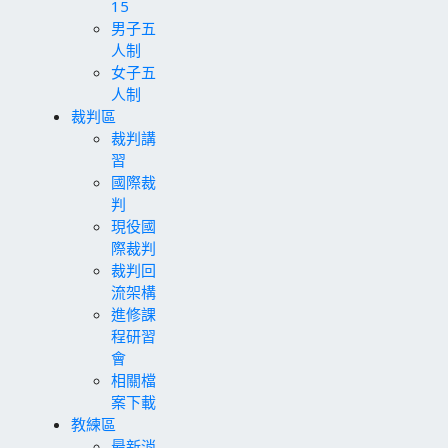
15
男子五
人制
女子五
人制
裁判區
裁判講
習
國際裁
判
現役國
際裁判
裁判回
流架構
進修課
程研習
會
相關檔
案下載
教練區
最新消