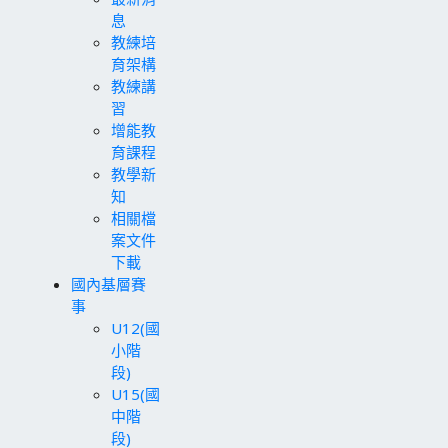
息
教練培
育架構
教練講
習
增能教
育課程
教學新
知
相關檔
案文件
下載
國內基層賽
事
U12(國
小階
段)
U15(國
中階
段)