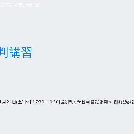
CTFA 菁英計畫 2.0
裁判講習
月21日(五)下午17:30~19:30假銘傳大學基河會館報到。 如有疑惑請