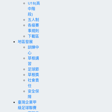
U18(高
中階
段)
五人制
各級賽
事規則
下載區
地區發展
訓練中
心
草根講
習
足球節
草根獎
社會責
任
安全保
障
臺灣企業甲
級足球聯賽