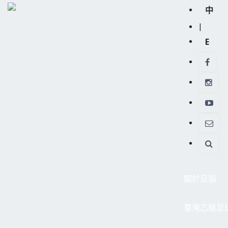
中
|
E
關於足協
臺灣乙級足