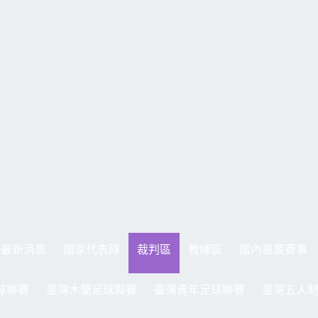
最新消息
國家代表隊
裁判區
教練區
國內基層賽事
球聯賽
臺灣木蘭足球聯賽
臺灣青年足球聯賽
臺灣五人