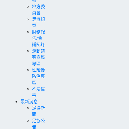
地方委
員會
足協規
章
財務報
告/會
議記錄
運動禁
藥宣導
專區
性騷擾
防治專
區
不法侵
害
最新消息
足協新
聞
足協公
告