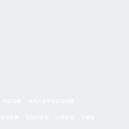
地區發展
臺灣企業甲級足球聯賽
制足球聯賽
足協行事曆
註冊系統
下載區