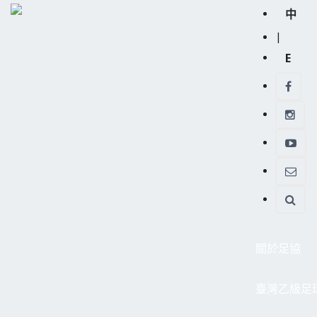
中
|
E
關於足協
臺灣乙級足