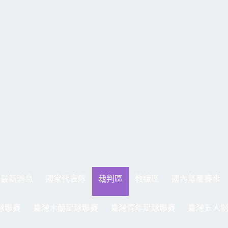
最新消息
國家代表隊
裁判區
教練區
國內基層賽事
球聯賽
臺灣木蘭足球聯賽
臺灣青年足球聯賽
臺灣五人