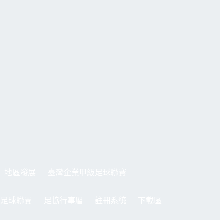
地區發展
臺灣企業甲級足球聯賽
制足球聯賽
足協行事曆
註冊系統
下載區