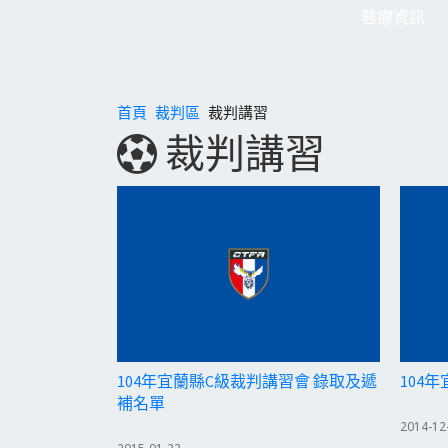
醫療資訊
首頁
裁判區
裁判講習
裁判講習
104年宜蘭縣C級裁判講習會 錄取及遞
104
補名單
2014-12