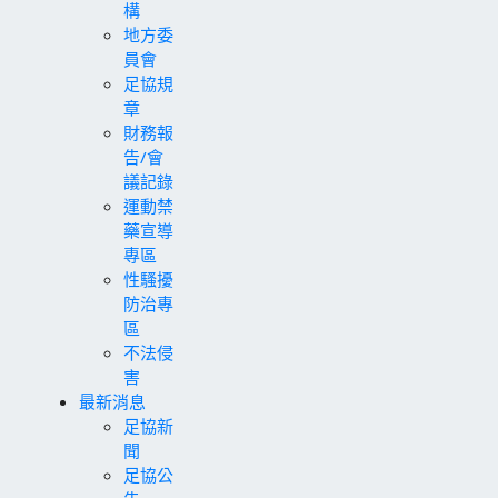
構
地方委
員會
足協規
章
財務報
告/會
議記錄
運動禁
藥宣導
專區
性騷擾
防治專
區
不法侵
害
最新消息
足協新
聞
足協公