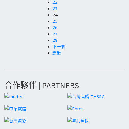
22
23
24
25
26
27
28
下一個
最後
合作夥伴 | PARTNERS