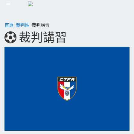
首頁
裁判區
裁判講習
裁判講習