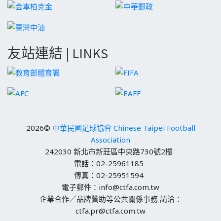
友站連結 | LINKS
2026©
中華民國足球協會 Chinese Taipei Football
Association
242030 新北市新莊區中央路730號2樓
電話：02-25961185
傳真：02-25951594
電子郵件：info@ctfa.com.tw
企業合作／品牌贊助等公共關係事務 請洽：
ctfa.pr@ctfa.com.tw