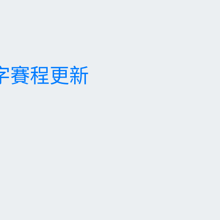
字賽程更新
。