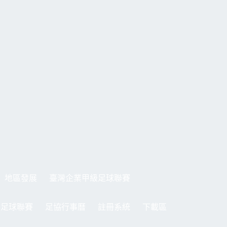
地區發展
臺灣企業甲級足球聯賽
制足球聯賽
足協行事曆
註冊系統
下載區