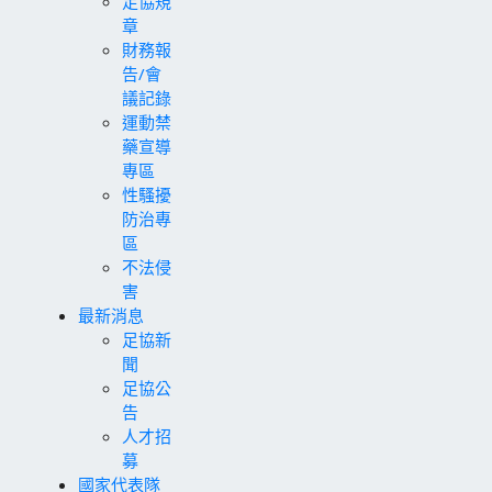
足協規
章
財務報
告/會
議記錄
運動禁
藥宣導
專區
性騷擾
防治專
區
不法侵
害
最新消息
足協新
聞
足協公
告
人才招
募
國家代表隊