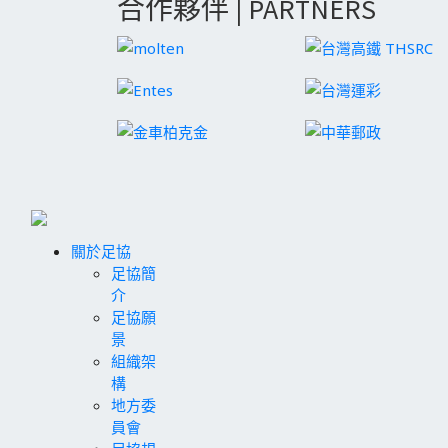
合作夥伴 | PARTNERS
關於足協
足協簡
介
足協願
景
組織架
構
地方委
員會