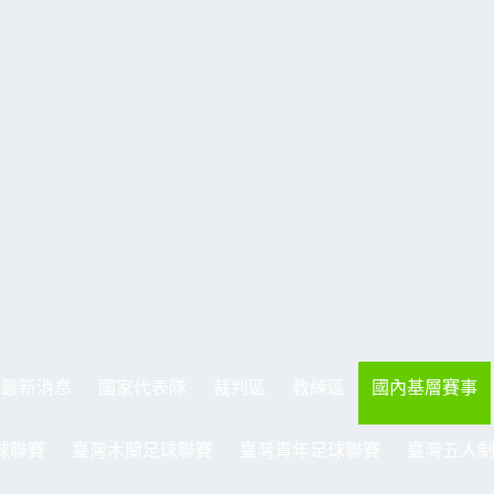
最新消息
國家代表隊
裁判區
教練區
國內基層賽事
球聯賽
臺灣木蘭足球聯賽
臺灣青年足球聯賽
臺灣五人