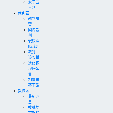
女子五
人制
裁判區
裁判講
習
國際裁
判
現役國
際裁判
裁判回
流架構
進修課
程研習
會
相關檔
案下載
教練區
最新消
息
教練培
育架構