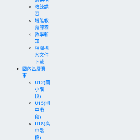
教練講
習
增能教
育課程
教學新
知
相關檔
案文件
下載
國內基層賽
事
U12(國
小階
段)
U15(國
中階
段)
U18(高
中階
段)