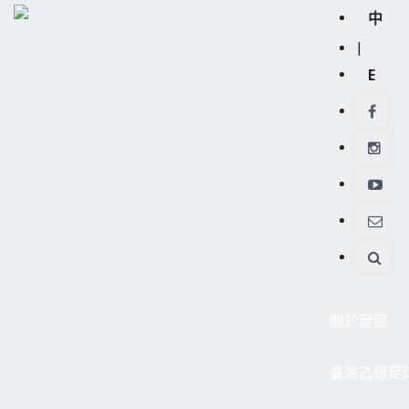
中
|
E
關於足協
臺灣乙級足