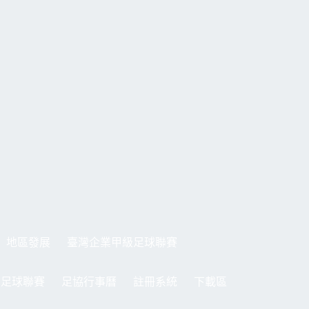
地區發展
臺灣企業甲級足球聯賽
制足球聯賽
足協行事曆
註冊系統
下載區