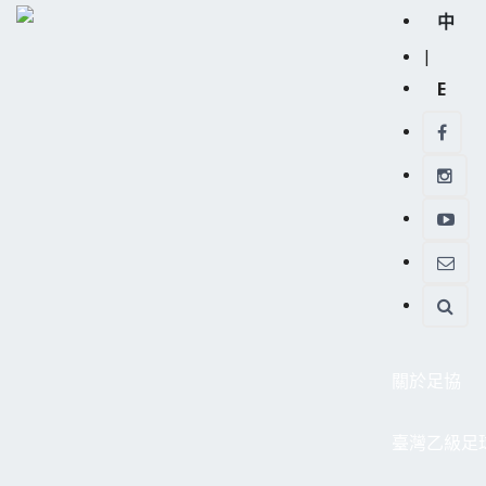
中
|
E
關於足協
臺灣乙級足