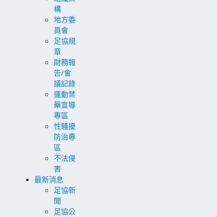
構
地方委
員會
足協規
章
財務報
告/會
議記錄
運動禁
藥宣導
專區
性騷擾
防治專
區
不法侵
害
最新消息
足協新
聞
足協公