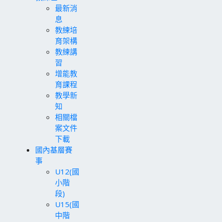
最新消
息
教練培
育架構
教練講
習
增能教
育課程
教學新
知
相關檔
案文件
下載
國內基層賽
事
U12(國
小階
段)
U15(國
中階