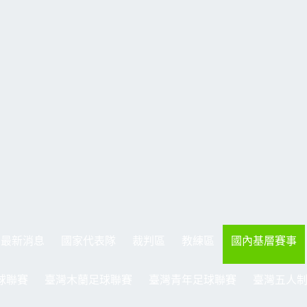
最新消息
國家代表隊
裁判區
教練區
國內基層賽事
球聯賽
臺灣木蘭足球聯賽
臺灣青年足球聯賽
臺灣五人