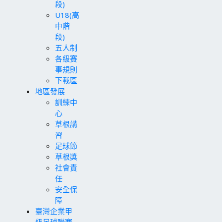
段)
U18(高
中階
段)
五人制
各級賽
事規則
下載區
地區發展
訓練中
心
草根講
習
足球節
草根獎
社會責
任
安全保
障
臺灣企業甲
級足球聯賽