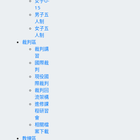
女子U-
15
男子五
人制
女子五
人制
裁判區
裁判講
習
國際裁
判
現役國
際裁判
裁判回
流架構
進修課
程研習
會
相關檔
案下載
教練區