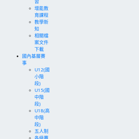
習
增能教
育課程
教學新
知
相關檔
案文件
下載
國內基層賽
事
U12(國
小階
段)
U15(國
中階
段)
U18(高
中階
段)
五人制
各級賽