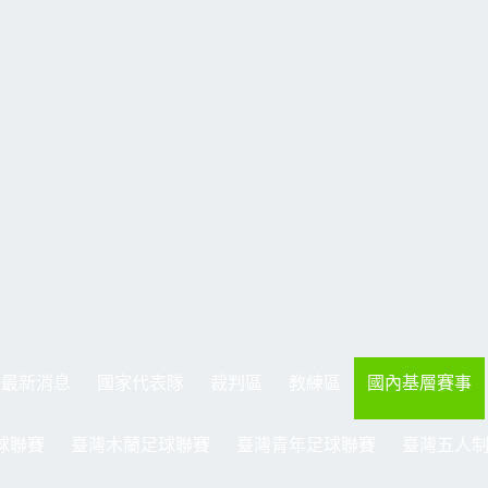
最新消息
國家代表隊
裁判區
教練區
國內基層賽事
球聯賽
臺灣木蘭足球聯賽
臺灣青年足球聯賽
臺灣五人