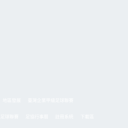
地區發展
臺灣企業甲級足球聯賽
制足球聯賽
足協行事曆
註冊系統
下載區