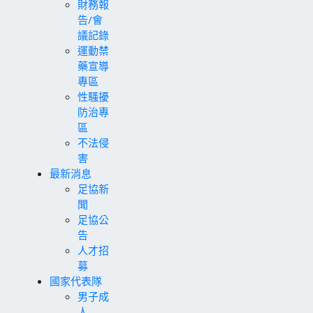
財務報
告/會
議記錄
運動禁
藥宣導
專區
性騷擾
防治專
區
不法侵
害
最新消息
足協新
聞
足協公
告
人才招
募
國家代表隊
男子成
人