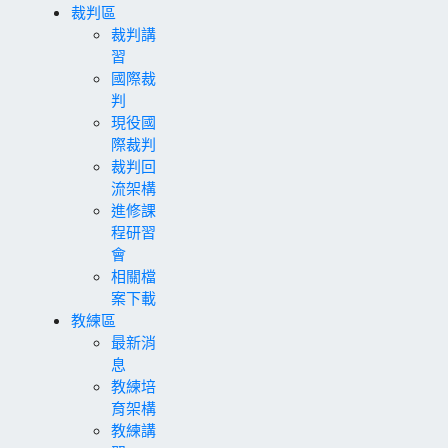
裁判區
裁判講
習
國際裁
判
現役國
際裁判
裁判回
流架構
進修課
程研習
會
相關檔
案下載
教練區
最新消
息
教練培
育架構
教練講