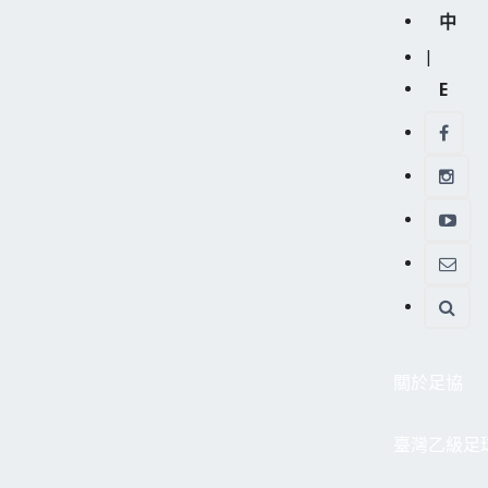
中
|
E
關於足協
臺灣乙級足