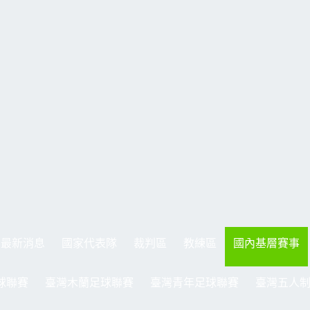
最新消息
國家代表隊
裁判區
教練區
國內基層賽事
球聯賽
臺灣木蘭足球聯賽
臺灣青年足球聯賽
臺灣五人