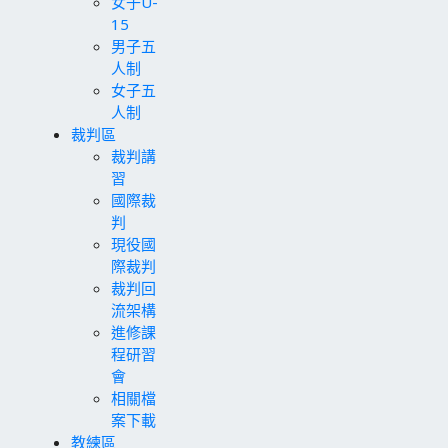
女子U-
15
男子五
人制
女子五
人制
裁判區
裁判講
習
國際裁
判
現役國
際裁判
裁判回
流架構
進修課
程研習
會
相關檔
案下載
教練區