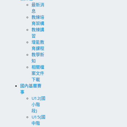
最新消
息
教練培
育架構
教練講
習
增能教
育課程
教學新
知
相關檔
案文件
下載
國內基層賽
事
U12(國
小階
段)
U15(國
中階