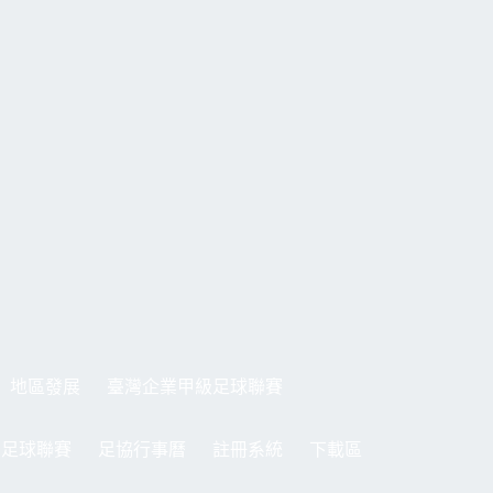
地區發展
臺灣企業甲級足球聯賽
制足球聯賽
足協行事曆
註冊系統
下載區