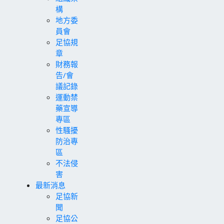
構
地方委
員會
足協規
章
財務報
告/會
議記錄
運動禁
藥宣導
專區
性騷擾
防治專
區
不法侵
害
最新消息
足協新
聞
足協公