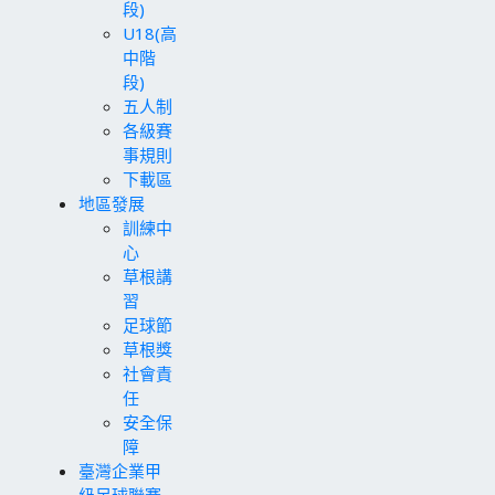
段)
U18(高
中階
段)
五人制
各級賽
事規則
下載區
地區發展
訓練中
心
草根講
習
足球節
草根獎
社會責
任
安全保
障
臺灣企業甲
級足球聯賽