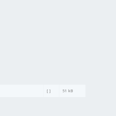
[ ]
51 kB