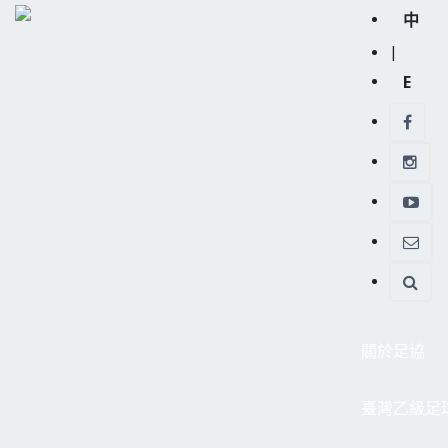
中
|
E
關於足協
臺灣乙級足