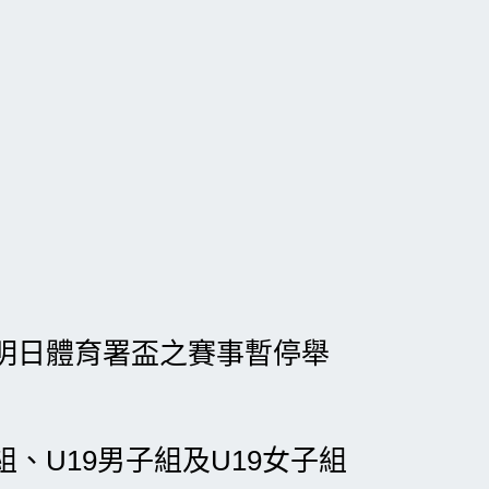
明日體育署盃之賽事暫停舉
組、U19男子組及U19女子組