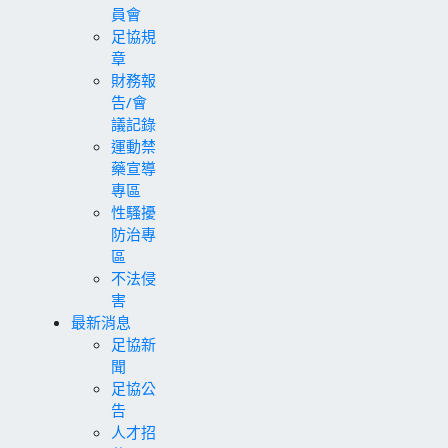
員會
足協規
章
財務報
告/會
議記錄
運動禁
藥宣導
專區
性騷擾
防治專
區
不法侵
害
最新消息
足協新
聞
足協公
告
人才招