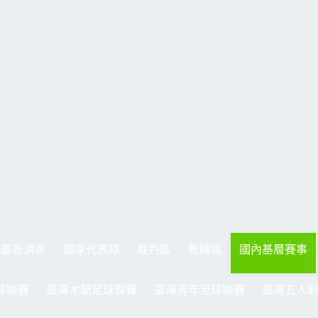
最新消息
國家代表隊
裁判區
教練區
國內基層賽事
球聯賽
臺灣木蘭足球聯賽
臺灣青年足球聯賽
臺灣五人