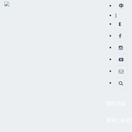
中
|
E
關於足協
臺灣乙級足