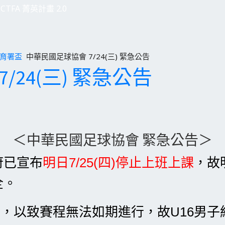
CTFA 菁英計畫 2.0
體育署盃
中華民國足球協會 7/24(三) 緊急公告
/24(三) 緊急公告
＜中華民國足球協會 緊急公告＞
府已宣布
明日7/25(四)停止上班上課
，故
全。
響
，
以致賽程無法如期進行
，
故U16男子