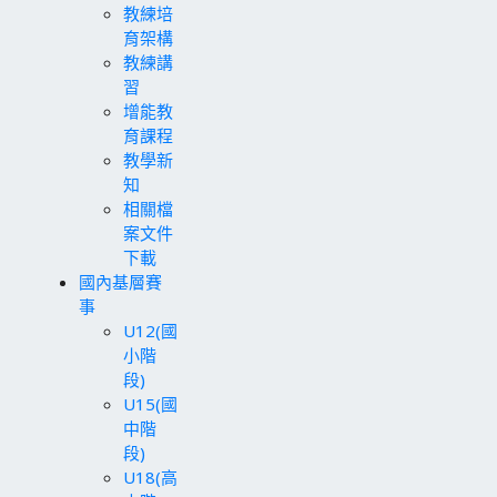
教練培
育架構
教練講
習
增能教
育課程
教學新
知
相關檔
案文件
下載
國內基層賽
事
U12(國
小階
段)
U15(國
中階
段)
U18(高