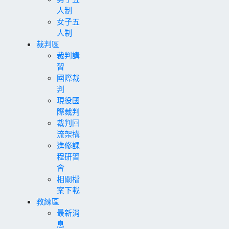
人制
女子五
人制
裁判區
裁判講
習
國際裁
判
現役國
際裁判
裁判回
流架構
進修課
程研習
會
相關檔
案下載
教練區
最新消
息