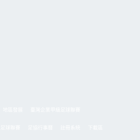
地區發展
臺灣企業甲級足球聯賽
制足球聯賽
足協行事曆
註冊系統
下載區