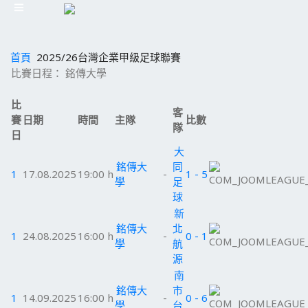
首頁
2025/26台灣企業甲級足球聯賽
比賽日程： 銘傳大學
比
客
賽
日期
時間
主隊
比數
隊
日
大
銘傳大
同
1
17.08.2025
19:00 h
-
1 - 5
學
足
球
新
銘傳大
北
1
24.08.2025
16:00 h
-
0 - 1
學
航
源
南
銘傳大
市
1
14.09.2025
16:00 h
-
0 - 6
學
台