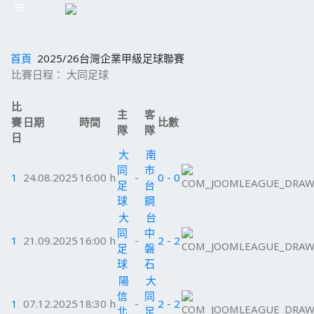
首頁
2025/26台灣企業甲級足球聯賽
比賽日程： 大同足球
比
主
客
賽
日期
時間
比數
隊
隊
日
大
南
同
市
1
24.08.2025
16:00 h
-
0 - 0
足
台
球
鋼
大
台
同
中
1
21.09.2025
16:00 h
-
2 - 2
足
磐
球
石
陽
大
信
同
1
07.12.2025
18:30 h
-
2 - 2
北
足