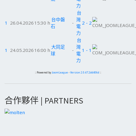
力
台
台中磐
灣
1
26.04.2026
15:30 h
-
2 - 2
石
電
力
台
大同足
灣
1
24.05.2026
16:00 h
-
1 - 1
球
電
力
:: Powered by
JoomLeague
-
Version 2.0.47.2dd406d
::
合作夥伴 | PARTNERS