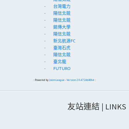
-
台灣電力
-
陽信北競
-
陽信北競
-
銘傳大學
-
陽信北競
-
新北航源FC
-
臺灣石虎
-
陽信北競
-
臺北龍
-
FUTURO
:: Powered by
JoomLeague
-
Version 2.0.47.2dd406d
::
友站連結 | LINKS