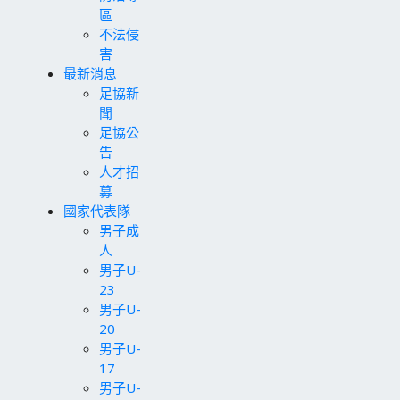
區
不法侵
害
最新消息
足協新
聞
足協公
告
人才招
募
國家代表隊
男子成
人
男子U-
23
男子U-
20
男子U-
17
男子U-