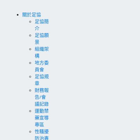
關於足協
足協簡
介
足協願
景
組織架
構
地方委
員會
足協規
章
財務報
告/會
議記錄
運動禁
藥宣導
專區
性騷擾
防治專