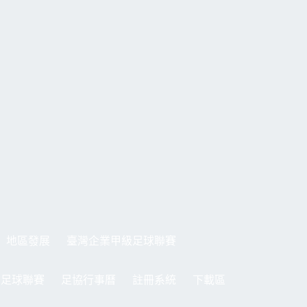
地區發展
臺灣企業甲級足球聯賽
制足球聯賽
足協行事曆
註冊系統
下載區