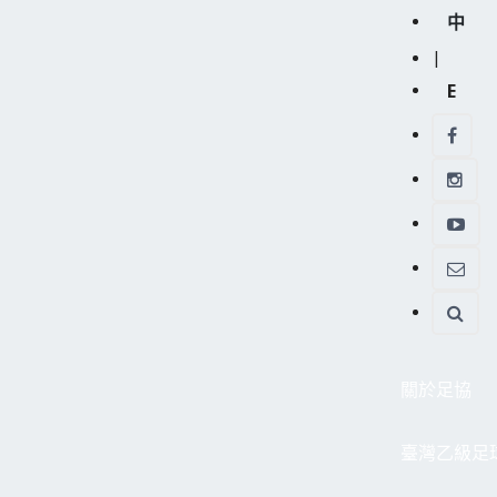
中
|
E
關於足協
臺灣乙級足