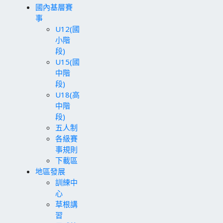
國內基層賽
事
U12(國
小階
段)
U15(國
中階
段)
U18(高
中階
段)
五人制
各級賽
事規則
下載區
地區發展
訓練中
心
草根講
習