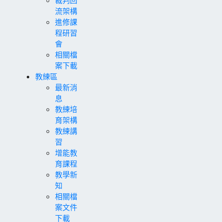
裁判回
流架構
進修課
程研習
會
相關檔
案下載
教練區
最新消
息
教練培
育架構
教練講
習
增能教
育課程
教學新
知
相關檔
案文件
下載