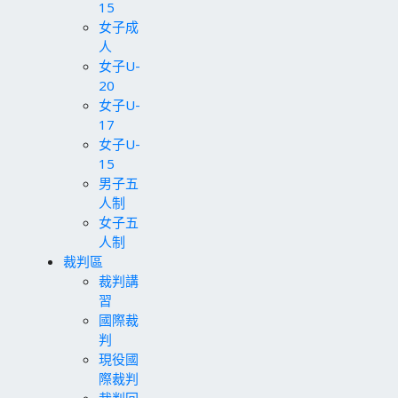
15
女子成
人
女子U-
20
女子U-
17
女子U-
15
男子五
人制
女子五
人制
裁判區
裁判講
習
國際裁
判
現役國
際裁判