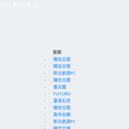
CTFA 菁英計畫 2.0
客隊
-
陽信北競
-
陽信北競
-
新北航源FC
-
陽信北競
-
臺北龍
-
FUTURO
-
臺灣石虎
-
陽信北競
-
南市台鋼
-
新北航源FC
-
陽信北競