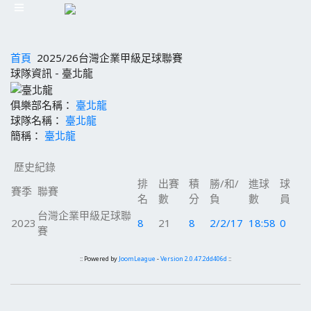
首頁
2025/26台灣企業甲級足球聯賽
球隊資訊 - 臺北龍
俱樂部名稱：
臺北龍
球隊名稱：
臺北龍
簡稱：
臺北龍
歷史紀錄
排
出賽
積
勝/和/
進球
球
賽季
聯賽
名
數
分
負
數
員
台灣企業甲級足球聯
2023
8
21
8
2/2/17
18:58
0
賽
:: Powered by
JoomLeague
-
Version 2.0.47.2dd406d
::