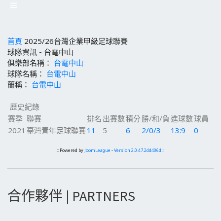
首頁
2025/26台灣企業甲級足球聯賽
球隊資訊 - 台電中山
俱樂部名稱：
台電中山
球隊名稱：
台電中山
簡稱：
台電中山
歷史紀錄
賽季
聯賽
排名
出賽數
積分
勝/和/負
進球數
球員
2021
臺灣青年足球聯賽
11
5
6
2/0/3
13:9
0
:: Powered by
JoomLeague
-
Version 2.0.47.2dd406d
::
合作夥伴 | PARTNERS