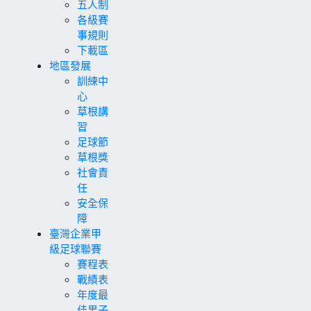
五人制
各級賽
事規則
下載區
地區發展
訓練中
心
草根講
習
足球節
草根獎
社會責
任
安全保
障
臺灣企業甲
級足球聯賽
賽程表
戰績表
年度最
佳男子