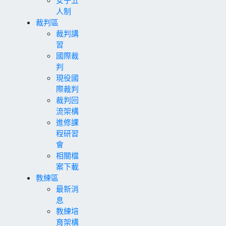
人制
裁判區
裁判講
習
國際裁
判
現役國
際裁判
裁判回
流架構
進修課
程研習
會
相關檔
案下載
教練區
最新消
息
教練培
育架構