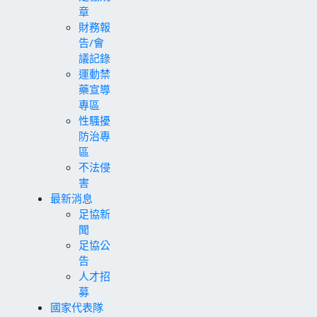
章
財務報
告/會
議記錄
運動禁
藥宣導
專區
性騷擾
防治專
區
不法侵
害
最新消息
足協新
聞
足協公
告
人才招
募
國家代表隊