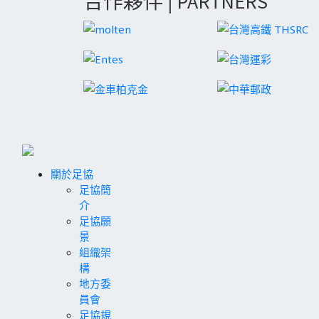
合作夥伴 | PARTNERS
關於足協
足協簡
介
足協願
景
組織架
構
地方委
員會
足協規