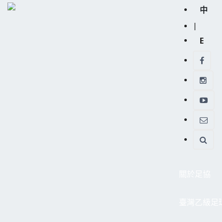
中
|
E
關於足協
臺灣乙級足