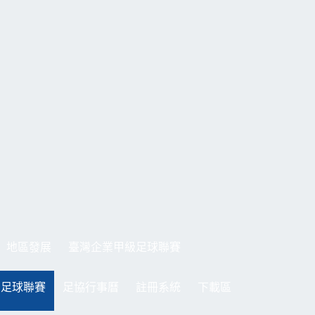
地區發展
臺灣企業甲級足球聯賽
制足球聯賽
足協行事曆
註冊系統
下載區