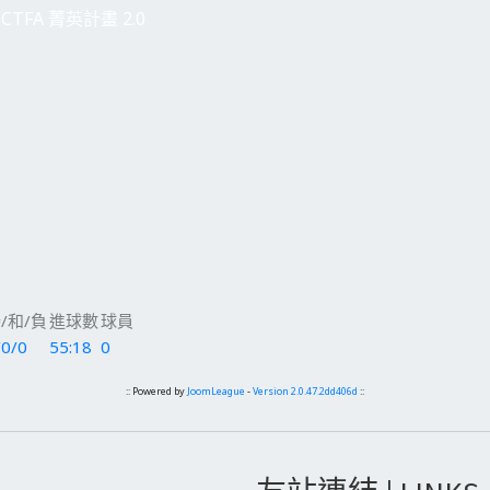
CTFA 菁英計畫 2.0
/和/負
進球數
球員
/0/0
55:18
0
:: Powered by
JoomLeague
-
Version 2.0.47.2dd406d
::