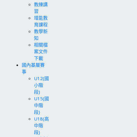
教練講
習
增能教
育課程
教學新
知
相關檔
案文件
下載
國內基層賽
事
U12(國
小階
段)
U15(國
中階
段)
U18(高
中階
段)