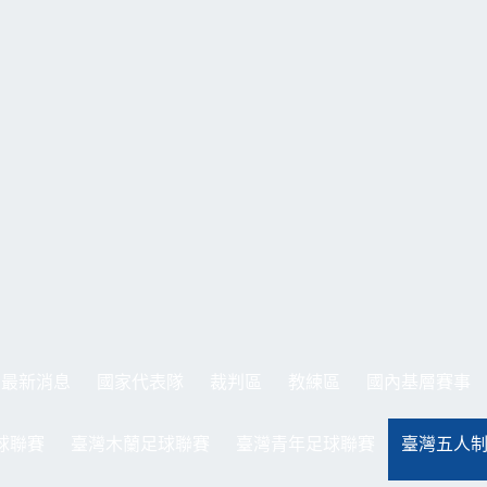
最新消息
國家代表隊
裁判區
教練區
國內基層賽事
球聯賽
臺灣木蘭足球聯賽
臺灣青年足球聯賽
臺灣五人