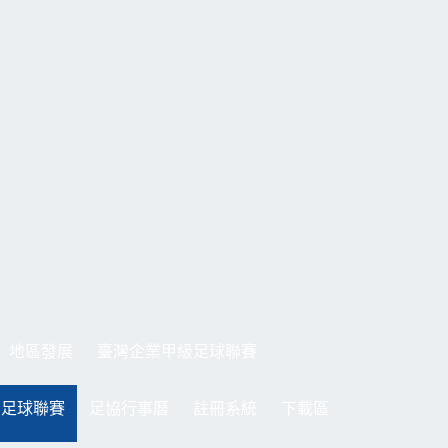
地區發展
臺灣企業甲級足球聯賽
制足球聯賽
足協行事曆
註冊系統
下載區