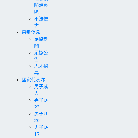
防治專
區
不法侵
害
最新消息
足協新
聞
足協公
告
人才招
募
國家代表隊
男子成
人
男子U-
23
男子U-
20
男子U-
17