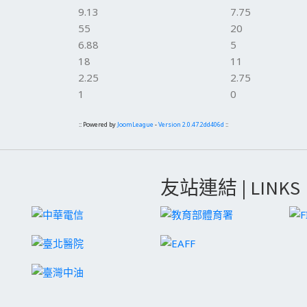
9.13
7.75
55
20
6.88
5
18
11
2.25
2.75
1
0
:: Powered by
JoomLeague
-
Version 2.0.47.2dd406d
::
友站連結 | LINKS