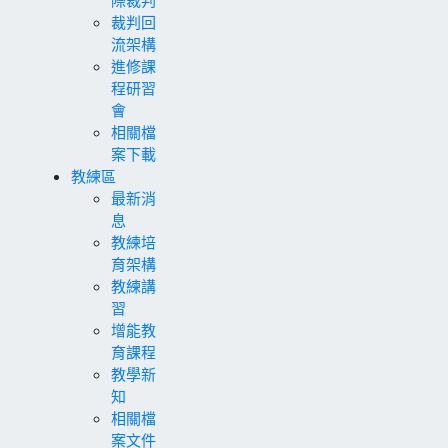
裁判回
流架構
進修課
程研習
會
相關檔
案下載
教練區
最新消
息
教練培
育架構
教練講
習
增能教
育課程
教學新
知
相關檔
案文件