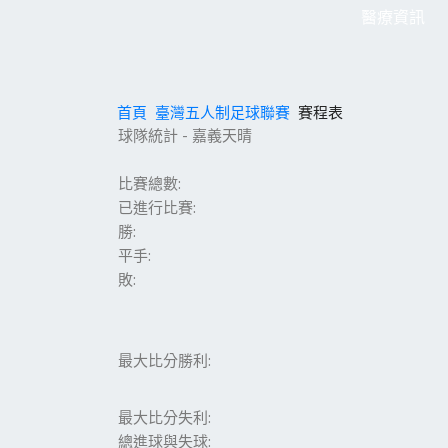
醫療資訊
首頁
臺灣五人制足球聯賽
賽程表
球隊統計 - 嘉義天晴
比賽總數:
已進行比賽:
勝:
平手:
敗:
最大比分勝利:
最大比分失利:
總進球與失球: