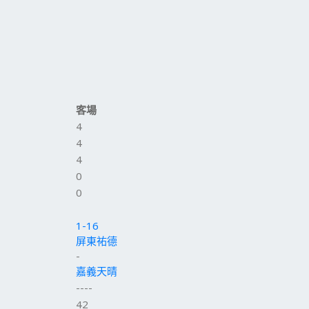
客場
4
4
4
0
0
1-16
屏東祐德
-
嘉義天晴
----
42