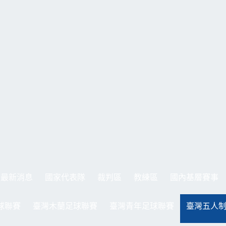
最新消息
國家代表隊
裁判區
教練區
國內基層賽事
球聯賽
臺灣木蘭足球聯賽
臺灣青年足球聯賽
臺灣五人