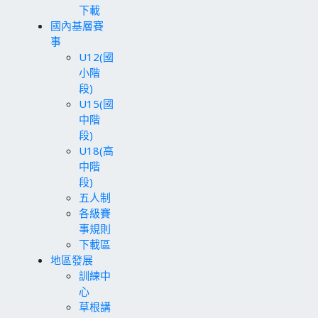
下載
國內基層賽
事
U12(國
小階
段)
U15(國
中階
段)
U18(高
中階
段)
五人制
各級賽
事規則
下載區
地區發展
訓練中
心
草根講