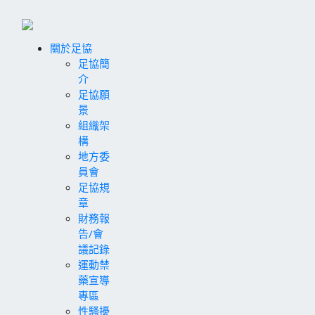
關於足協
足協簡
介
足協願
景
組織架
構
地方委
員會
足協規
章
財務報
告/會
議記錄
運動禁
藥宣導
專區
性騷擾