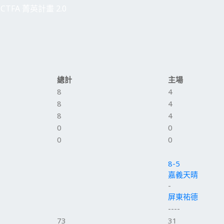
CTFA 菁英計畫 2.0
總計
主場
8
4
8
4
8
4
0
0
0
0
8-5
嘉義天晴
-
屏東祐德
----
73
31