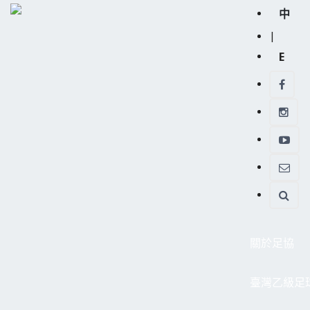
中
|
E
關於足協
臺灣乙級足