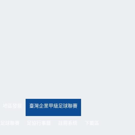
地區發展
臺灣企業甲級足球聯賽
制足球聯賽
足協行事曆
註冊系統
下載區