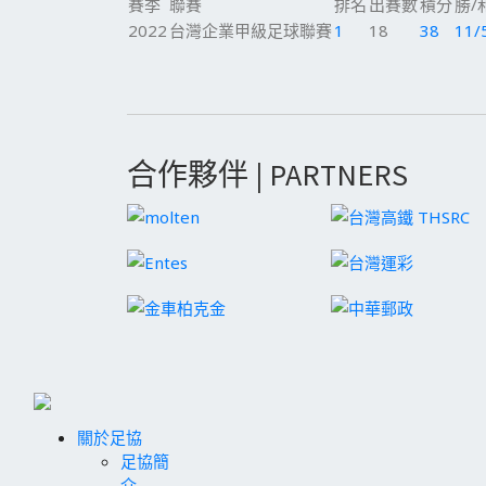
賽季
聯賽
排名
出賽數
積分
勝/
2022
台灣企業甲級足球聯賽
1
18
38
11/
合作夥伴 | PARTNERS
關於足協
足協簡
介