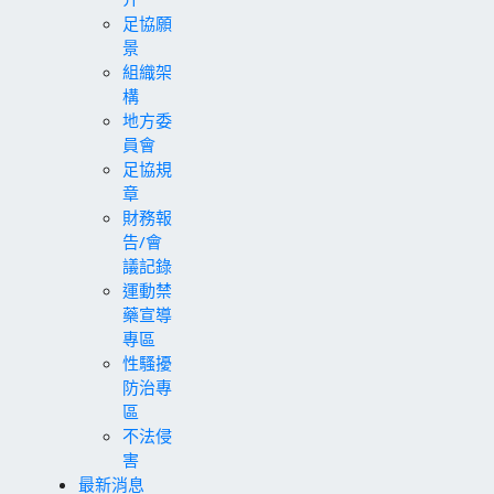
足協願
景
組織架
構
地方委
員會
足協規
章
財務報
告/會
議記錄
運動禁
藥宣導
專區
性騷擾
防治專
區
不法侵
害
最新消息