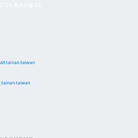
CTFA 菁英計畫 2.0
ll.tainan.taiwan
.tainan.taiwan