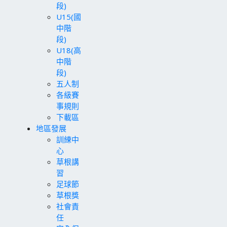
段)
U15(國
中階
段)
U18(高
中階
段)
五人制
各級賽
事規則
下載區
地區發展
訓練中
心
草根講
習
足球節
草根獎
社會責
任