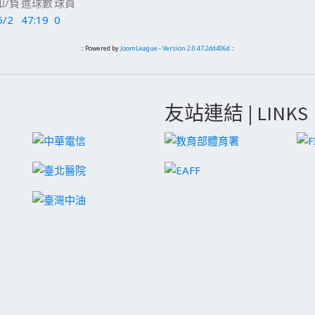
和/負
進球數
球員
5/2
47:19
0
:: Powered by
JoomLeague
-
Version 2.0.47.2dd406d
::
友站連結 | LINKS