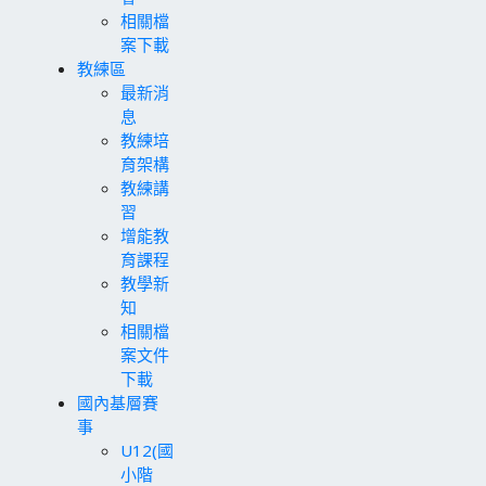
相關檔
案下載
教練區
最新消
息
教練培
育架構
教練講
習
增能教
育課程
教學新
知
相關檔
案文件
下載
國內基層賽
事
U12(國
小階