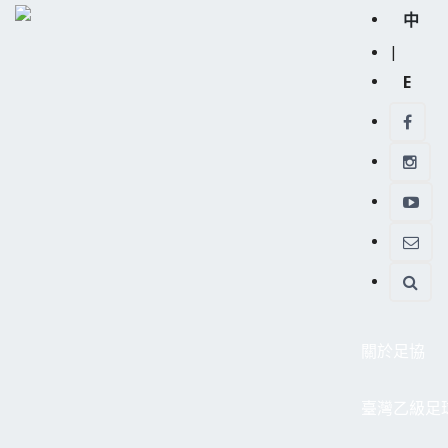
中
|
E
關於足協
臺灣乙級足