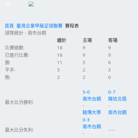
首頁
臺灣企業甲級足球聯賽
賽程表
球隊統計 - 南市台鋼
總計
主場
客場
比賽總數:
18
9
9
已進行比賽:
18
9
9
勝:
11
5
6
平手:
5
2
3
敗:
2
2
0
5-0
0-7
南市台鋼
陽信北競
最大比分勝利:
-
-
銘傳大學
南市台鋼
0-3
南市台鋼
最大比分失利:
----
-