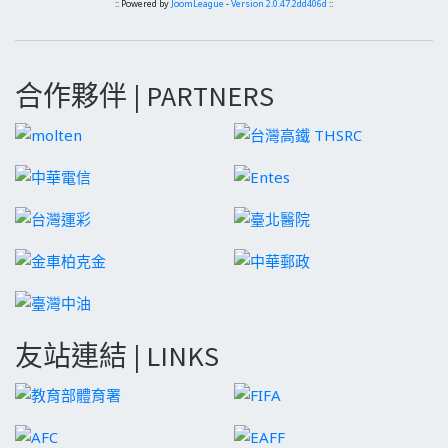
:: Powered by
JoomLeague
-
Version 2.0.47.2dd406d
::
合作夥伴 | PARTNERS
友站連結 | LINKS