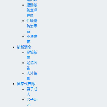
運動禁
藥宣導
專區
性騷擾
防治專
區
不法侵
害
最新消息
足協新
聞
足協公
告
人才招
募
國家代表隊
男子成
人
男子U-
23