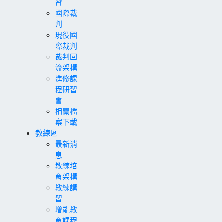
習
國際裁
判
現役國
際裁判
裁判回
流架構
進修課
程研習
會
相關檔
案下載
教練區
最新消
息
教練培
育架構
教練講
習
增能教
育課程