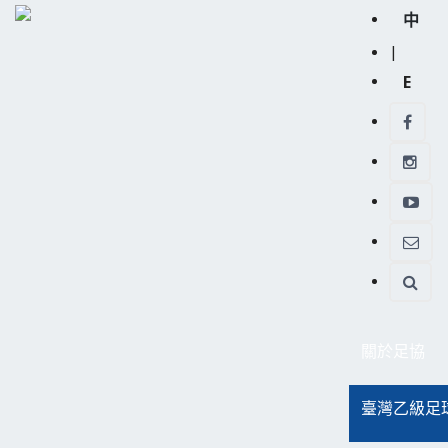
中
|
E
關於足協
臺灣乙級足