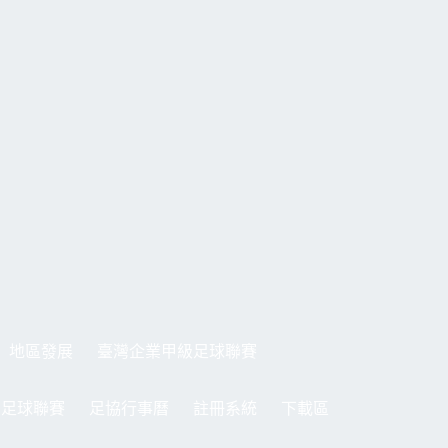
地區發展
臺灣企業甲級足球聯賽
制足球聯賽
足協行事曆
註冊系統
下載區