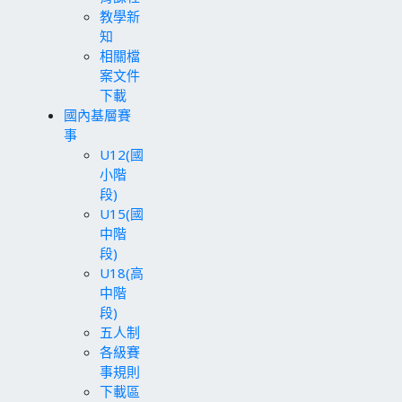
教學新
知
相關檔
案文件
下載
國內基層賽
事
U12(國
小階
段)
U15(國
中階
段)
U18(高
中階
段)
五人制
各級賽
事規則
下載區