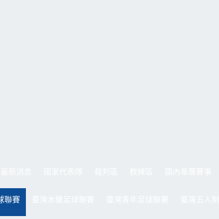
最新消息
國家代表隊
裁判區
教練區
國內基層賽事
球聯賽
臺灣木蘭足球聯賽
臺灣青年足球聯賽
臺灣五人